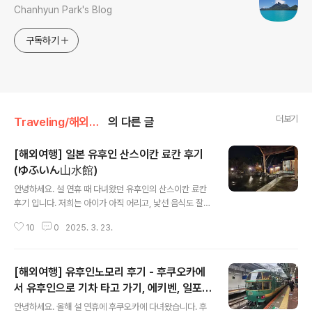
Chanhyun Park's Blog
구독하기
더보기
Traveling/해외여행
의 다른 글
[해외여행] 일본 유후인 산스이칸 료칸 후기
(ゆふいん山水館)
글 내용
안녕하세요. 설 연휴 때 다녀왔던 유후인의 산스이칸 료칸
후기 입니다. 저희는 아이가 아직 어리고, 낯선 음식도 잘
먹지 않아서 가이세키 료리 보단 부페가 나오는 곳이 좋을
10
0
2025. 3. 23.
것 같아서 선택했던 산스이칸 료칸 입니다. https://map
s.app.goo.gl/gNbwhigGoZFPa9dm7 유후인 산스
이칸 · 108-1 Yufuincho Kawaminami, Yufu, Oita 87
[해외여행] 유후인노모리 후기 - 후쿠오카에
9-5103 일본★★★★☆ · 료칸www.google.co
m 예약은 아고다가 제일 저렴해서 아고다에서 했었어
서 유후인으로 기차 타고 가기, 에키벤, 일포르
글 내용
요. 유후인노모리를 타고 유후인역에 내러서 걸어 가는데
노델미뇽 크루아상
안녕하세요. 올해 설 연휴에 후쿠오카에 다녀왔습니다. 후