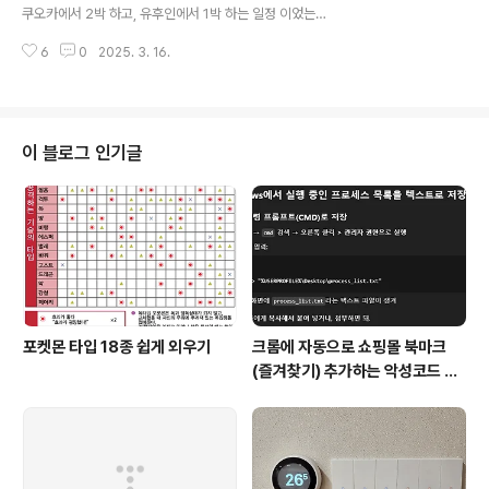
10분이 채 안걸렸었습니다. 체크인 까지 시간이 조금 남
쿠오카에서 2박 하고, 유후인에서 1박 하는 일정 이었는데
아서 로비에 있는 무료 음료와 아이스크림을 먹으면서 시
요. 후쿠오카에서 유후인 갈 때 관광열차인 유후인노모리
간을 보냈습니다. 공짜 음료, 아이스크림이라..
6
0
2025. 3. 16.
를 예약해서 갔었습니다. 하카타역에서 유후인까지 가는
기차 입니다. 당일 첫 차인 유후인노모리 1호는 고장나서
특급유후 로 변경됐다고 하는데, 저희가 예약한 3호는 다
행히 정상 운행을 했습니다. 열차를 타니 에키벤을 사야
죠. 종류가 정말 다양해서 한참 고민 하다 구매 하였습니
이 블로그 인기글
다. 하카타역에 있는 크루아상 맛집인 일 포르노 델 미뇽
입니다. 플레인, 초코, 고구마 세 가지 맛을 판매 하는데
요. 특이하게 무게를 달아 판매 합니다. 5개씩 구매하면 10
00엔 전 후라고 설명이 되어 있어서 5개씩 구매해 봤습니
다. 여기는 카드가 안되니..
포켓몬 타입 18종 쉽게 외우기
크롬에 자동으로 쇼핑몰 북마크
(즐겨찾기) 추가하는 악성코드 삭
제 후기 Feat. Chat GPT (tab
servicepack)