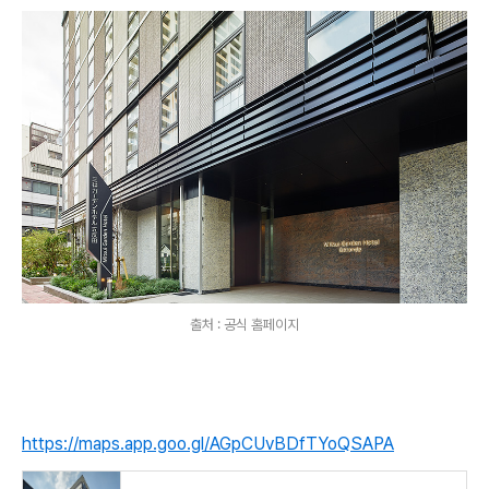
출처 : 공식 홈페이지
https://maps.app.goo.gl/AGpCUvBDfTYoQSAPA