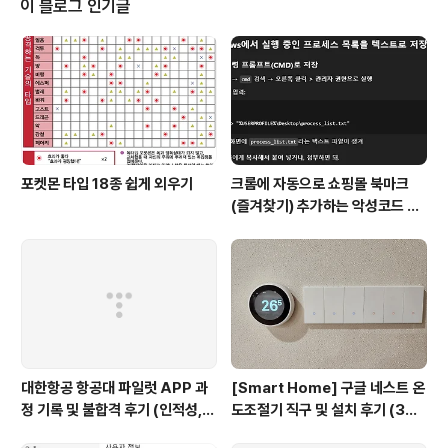
이 블로그 인기글
022년은 SK하이닉스 기업문화에 많은 변화가 있었던 한
해다. 그리고 이 의미있는 변화 뒤에는 SK하이닉 news.s
khynix.co.kr 이제 우리가 직접 기업문화를 바꾼다, 기업
문화 업그레이드에 앞장서는 '주니어보..
포켓몬 타입 18종 쉽게 외우기
크롬에 자동으로 쇼핑몰 북마크
(즐겨찾기) 추가하는 악성코드 삭
제 후기 Feat. Chat GPT (tab
servicepack)
대한항공 항공대 파일럿 APP 과
[Smart Home] 구글 네스트 온
정 기록 및 불합격 후기 (인적성,
도조절기 직구 및 설치 후기 (3세
건강검진 등)
대, 보급형)