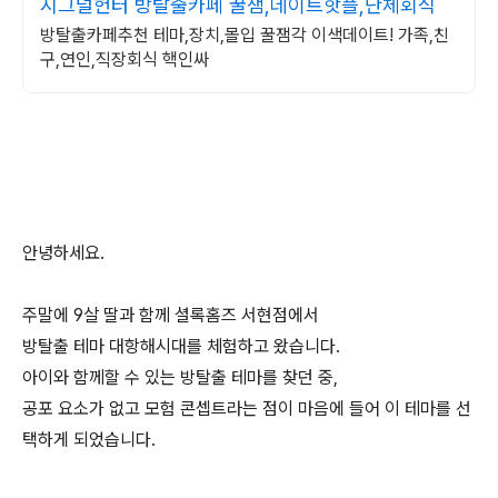
시그널헌터 방탈출카페 꿀잼,데이트핫플,단체회식
방탈출카페추천 테마,장치,몰입 꿀잼각 이색데이트! 가족,친
구,연인,직장회식 핵인싸
안녕하세요.
주말에 9살 딸과 함께 셜록홈즈 서현점에서
방탈출 테마 대항해시대를 체험하고 왔습니다.
아이와 함께할 수 있는 방탈출 테마를 찾던 중,
공포 요소가 없고 모험 콘셉트라는 점이 마음에 들어 이 테마를 선
택하게 되었습니다.