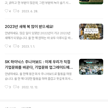
몬이 부회되면 도감에 25 마리가 등록되어 브레이크드라
고, 긁히고 한 부분이 많은데, 그런 부분에 녹이 슬기 시작
몬 알이 해금됩니다. 두번째 알로 브레이크드라몬 알을 선
하여 큰 맘 먹고 싹 도색을 하기로 하였습니다. 여기 저기
택합니다. 4. 완전체까지 어렵지 않게 키워줍니다. 분기가
4
0
2023. 6. 28.
알아보다 숨고 앱에서 알게된 일산 백석에 위치한 에스엠
하나밖에 없어 적당히 배틀만 해줘도 됩니다. 5. 완전체가
덴트 후기를 올려보려 합니다. 에스엠덴트 경기 고양시 일
되면 육..
산동구 백석로72번길 13-5 https://naver.me/FRWS
2023년 새해 복 많이 받으세요!
Mof9 네이버 지도에스엠덴트map.naver.com 긁히거
글 내용
나 찌그러진 곳이 5군데나 됩니다...ㅜㅜ 양쪽 뒷문은 문이
안녕하세요. 많은 일이 있었던 2022년이 가고 2023년
랑 휀더 부분을 다 다시 했어요. 위 세장이 수리 전 사진이
새해가 되었습니다. 올 한 해 원하는 바 모두 이루시길 바랍
구요. 수리 후 이렇게 깔끔해 졌습니다. 성남시에서 10군
니다. 새해 복 많이 받으세요!
데, 고양시에서 5군데 정도 알아봤는데 여기가 압도적으로
4
0
2023. 1. 1.
저렴했어요. 사장님 말씀은 전부 맡기는데 없이 직접 하셔
서 그렇다..
SK 하이닉스 주니어보드 : 이제 우리가 직접
기업문화를 바꾼다, 기업문화 업그레이드에
글 내용
앞장서는 '주니어보드'입니다 (펌글)
안녕하세요. 올 한해 동안 회사 주니어보드로 활동을 하였
습니다. 올 한 해 다양한 활동을 하며 즐겁고 뜻깊게 회사생
활을 할 수 있었습니다. 회사 뉴스룸에 관련 기사가 올라와
3
0
2022. 12. 12.
공유해 봅니다. * 원문 - https://news.skhynix.co.kr/
post/sk_hynix_upgrade_junior_board 이제 우리가
직접 기업문화를 바꾼다, 기업문화 업그레이드에 앞장서는
'주니어보드'입니다 SK하이닉스 주니어보드는 2010년부
터 꾸준히 명맥을 이어온 전사 대표 소통 채널 중 하나다.2