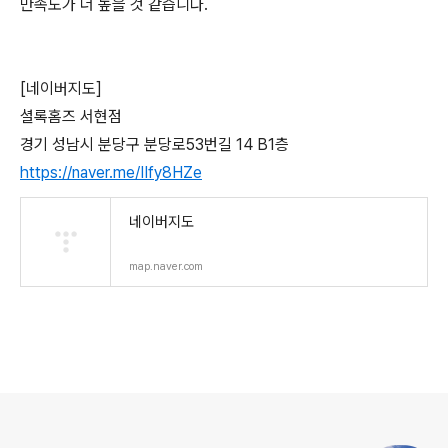
만족도가 더 높을 것 같습니다.
[네이버지도]
셜록홈즈 서현점
경기 성남시 분당구 분당로53번길 14 B1층
https://naver.me/IIfy8HZe
네이버지도
map.naver.com
로그 정보