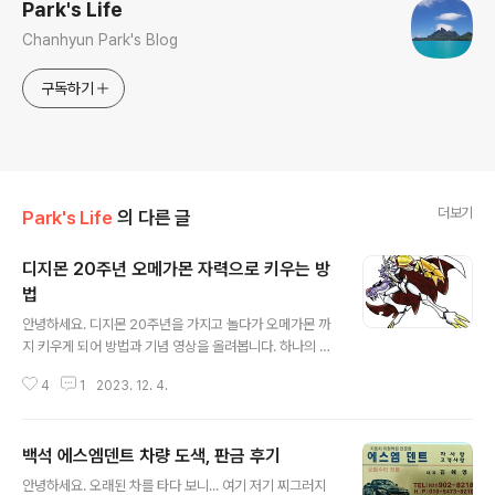
Park's Life
Chanhyun Park's Blog
구독하기
더보기
Park's Life
의 다른 글
디지몬 20주년 오메가몬 자력으로 키우는 방
법
글 내용
안녕하세요. 디지몬 20주년을 가지고 놀다가 오메가몬 까
지 키우게 되어 방법과 기념 영상을 올려봅니다. 하나의 기
기로 키우는 방법은 1가지 입니다. 1. 서로 다른 4개의 알로
4
1
2023. 12. 4.
각각 궁극체 까지 완성 합니다. (유년기, 유년기2, 성장기,
성숙기, 완전체, 궁극체 까지 해서 총 24마리가 도감에 등
록 됩니다. (그리고 디지몬을 방치해서... 둘다 컴퓨터로 만
백석 에스엠덴트 차량 도색, 판금 후기
듭니다....ㅠㅠ) 2. 도감에 5마리 등록되면 해금되는 슬레이
글 내용
어드라몬 알을 선택해서 쁘띠몬을 부화시킵니다. 3. 쁘띠
안녕하세요. 오래된 차를 타다 보니... 여기 저기 찌그러지