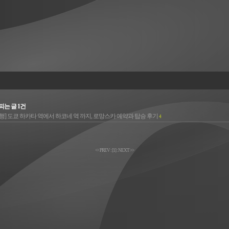
해당되는 글 1건
행] 도쿄 하카타 역에서 하코네 역 까지, 로망스카 예약과 탑승 후기
4
<< PREV
:
[
1
]
:
NEXT >>