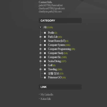
Contact Info.
parkch0708@hanmail.net
chanhyun0708@gmail.com
chanhyun.park@sk.com
All
(1526)
Profile
(2)
Park's Life
(43)
Smart Home (IoT)
(4)
Computer System
(166)
Computer Programming
(39)
Computer Study
(54)
Computer Etc.
(189)
Scuba Diving
(137)
Golf
(8)
Traveling
(260)
생활 정보
(13)
Pokemon GO
(50)
My LinkedIn
KakaoTalk