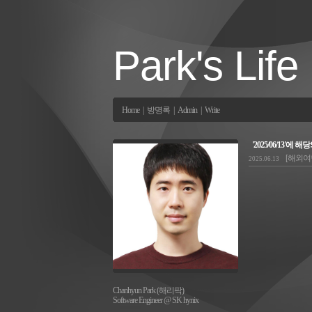
Park's Life
Home
|
방명록
|
Admin
|
Write
'2025/06/13'에 
[해외여
2025.06.13
Chanhyun Park (해리팍)
Software Engineer @ SK hynix