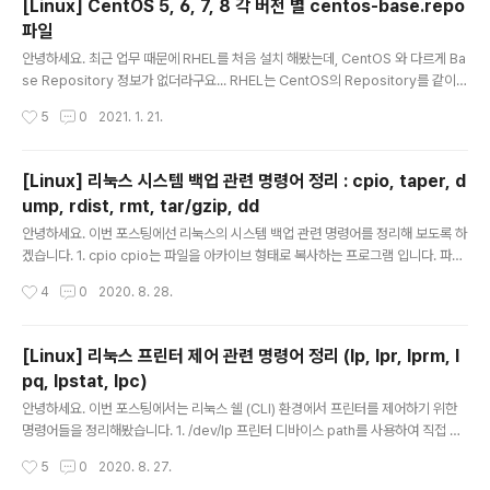
[Linux] CentOS 5, 6, 7, 8 각 버전 별 centos-base.repo
파일
글 내용
안녕하세요. 최근 업무 때문에 RHEL를 처음 설치 해봤는데, CentOS 와 다르게 Ba
se Repository 정보가 없더라구요... RHEL는 CentOS의 Repository를 같이
사용할 수 있다는 글을 보았습니다. CentOS의 Repository 파일 (centos-bas
작성시간
5
0
2021. 1. 21.
e.repo) 원본을 버전 별로 모아봤습니다. (/etc/yum.repos.d/ 디렉토리에 위치
하빈다. * 주석은 생략 하였습니다. 1. CentOS 5.X [base] name=CentOS-$r
eleasever - Base mirrorlist=http://mirrorlist.centos.org/?release=$r
[Linux] 리눅스 시스템 백업 관련 명령어 정리 : cpio, taper, d
eleasever&arch=$basearch&repo=os #baseurl=http://mirror.cento..
ump, rdist, rmt, tar/gzip, dd
글 내용
안녕하세요. 이번 포스팅에선 리눅스의 시스템 백업 관련 명령어를 정리해 보도록 하
겠습니다. 1. cpio cpio는 파일을 아카이브 형태로 복사하는 프로그램 입니다. 파이
프라인으로 다른 프로그램과 연계 하여 사용도 가능 합니다. 2. taper taper는 테이
작성시간
4
0
2020. 8. 28.
프의 백업과 복구 프로그램 입니다. 증분 백업과 복구 시 최신 데이터 복구가 기본 값
으로 설정 되어 있습니다. 3. dump dump는 파일시스템 백업을 위해 사용 합니다.
dump는 이전에 파일시스템을 백업 한 이후에 변경된 파일들의 목록을 작성하여, 작
[Linux] 리눅스 프린터 제어 관련 명령어 정리 (lp, lpr, lprm, l
성된 목록에 있는 파일들을 새로운 백업 파일로 백업 받을 수 있는 점진적인 백업 기
pq, lpstat, lpc)
능을 제공 합니다. 또, 파일시스템의 inode 테이블을 참조하여 백업을 진행 합니다.
글 내용
ln 등을 통해 생성된 링..
안녕하세요. 이번 포스팅에서는 리눅스 쉘 (CLI) 환경에서 프린터를 제어하기 위한
명령어들을 정리해봤습니다. 1. /dev/lp 프린터 디바이스 path를 사용하여 직접 인
쇄할 수 있습니다. ex) cat test.txt > /dev/lp 위 명령어와 같이 리다이렉션 방식으
작성시간
5
0
2020. 8. 27.
로 사용 가능하나, root 권한이 필요 합니다. 2. lpr 일반 사용자는 lpr 명령어를 사