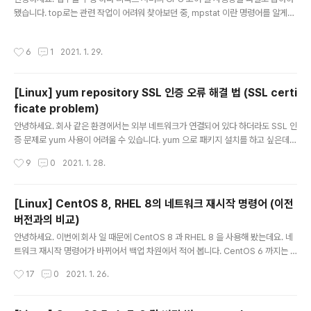
됩니다. (vi 에서 치환 하는 방법을 사용 해도 됩니다.)
됐습니다. top로는 관련 작업이 어려워 찾아보던 중, mpstat 이란 명령어를 알게되
어 공유해봅니다. 1. 설치 mpstat는 다음 명령어를 통해 설치 가능 합니다. - 데비안
계열 (우분투 등) : apt-get install sysstat - 레드햇 계열 (페도라, CentOS 등) :
작성시간
6
1
2021. 1. 29.
yum install sysstat 2. Usage mpstat [ -A ] [ -u ] [ -V ] [ I { SUM | CPU |
SCPU | ALL } ] [ -P { cpu [,...] | ON | ALL ] [ interval [ count ] ] 3. 사용 예
시 # mpstat : 1회에 한하여 CPU 사용률을 보여준다 ..
[Linux] yum repository SSL 인증 오류 해결 법 (SSL certi
ficate problem)
글 내용
안녕하세요. 회사 같은 환경에서는 외부 네트워크가 연결되어 있다 하더라도 SSL 인
증 문제로 yum 사용이 어려울 수 있습니다. yum 으로 패키지 설치를 하고 싶은데
다음과 같은 문제가 나올 수 있습니다. Curl error (60): Peer certificate canno
작성시간
9
0
2021. 1. 28.
t be authenticated with given CA certificates for ...... [SSL certificate p
roblem: unable to get local issuer certificate] 이럴 때는 간단하게 해결이
가능 합니다. yum repository 설정 파일 (/etc/yum.repos.d/ 디렉토리에 있는 .
[Linux] CentOS 8, RHEL 8의 네트워크 재시작 명령어 (이전
repo 파일)에 다음의 내용을 추가 해주면 됩니다. sslverify=0 이러면 S..
버전과의 비교)
글 내용
안녕하세요. 이번에 회사 일 때문에 CentOS 8 과 RHEL 8 을 사용해 봤는데요. 네
트워크 재시작 명령어가 바뀌어서 백업 차원에서 적어 봅니다. CentOS 6 까지는 #
service network restart 명령어를 사용했었고, CentOS 7 에서는 systemctl
작성시간
17
0
2021. 1. 26.
명렁어가 추가되어 # systemctl restart network 명령어를 사용했었는데요. Ce
ntOS 8 설치 후엔 위 명령어가 전혀 먹히지 않더라구요... 바뀐 명령어는 다음과 같
습니다. # systemctl restart NetworkManager.service