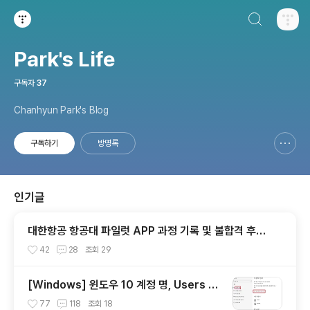
검색하기
티스토리
Park's Life
구독자
37
Chanhyun Park's Blog
구독하기
방명록
신고하기 레이어
열기
인기글
대한항공 항공대 파일럿 APP 과정 기록 및 불합격 후기
(인적성, 건강검진 등)
42
28
조회
29
[Windows] 윈도우 10 계정 명, Users 폴
더 한글에서 영어로 변경
77
118
조회
18