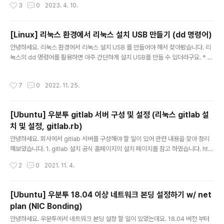
작성시간
3
0
2023. 4. 10.
하였습니다. 간단한 명령어를 통해 yum repository의 URL 을 변경하는 방법을
소개 합니다. sed -i 's|#baseurl=http://mirror.centos.org|baseurl=http://
vault.centos.org|g' /etc/yum.repos.d/CentOS-Linux-* sed -i 's/mirror
[Linux] 리눅스 환경에서 리눅스 설치 USB 만들기 (dd 명령어)
list/#mirrorlist/g' /etc/yum.repos.d/CentOS-Linux-* CentOS의 기본 yu
글 내용
안녕하세요. 리눅스 환경에서 리눅스 설치 USB 를 만들어야 해서 찾아봤습니다. 리
m..
눅스의 dd 명령어를 활용하면 아주 간단하게 설치 USB를 만들 수 있더라구요. * 윈
도우 환경에서 리눅스 설치 USB 만드는 방법은 다음 포스팅을 참조해 주세요. http
s://harryp.tistory.com/66 [Linux] 리눅스 (우분투 등) USB 메모리로 설치하기
작성시간
7
0
2022. 11. 25.
(윈도우에서 리눅스 설치 USB 만들기) 안녕하세요. 윈도우 USB 설치하기 포스팅에
이어 리눅스를 USB로 설치하기에 대한 포스팅 입니다. 일단 USB 메모리와 리눅스 i
so 이미지를 준비하셔야 합니다. USB 메모리의 크기는 iso 이미지보다는 harryp.
[Ubuntu] 우분투 gitlab 서버 구성 및 설정 (리눅스 gitlab 설
tistory.com 먼저 8기가 이상의 USB 메모리를 준비 해주시구요. 리눅스 이미지 ..
치 및 설정, gitlab.rb)
글 내용
안녕하세요. 회사에서 gitlab 서버를 구성해야 할 일이 있어 관련 내용을 찾아 정리
해보았습니다. 1. gitlab 설치 공식 홈페이지의 설치 페이지를 참고 하였습니다. http
s://about.gitlab.com/install/ Download and install GitLab Learn about t
작성시간
2
0
2021. 11. 4.
he various GitLab installation packages and downloads for Ubuntu, D
ebian, Docker, Google Cloud, and many more. about.gitlab.com 먼저
다음 명령어들로 필수 패키지들을 설치해 줍니다. # sudo apt-get update # su
[Ubuntu] 우분투 18.04 이상 네트워크 본딩 설정하기 w/ net
do apt-get install -y curl openssh-server c..
plan (NIC Bonding)
글 내용
안녕하세요. 우분투에서 네트워크 본딩 설정 할 일이 있었는데요. 18.04 버전 부터