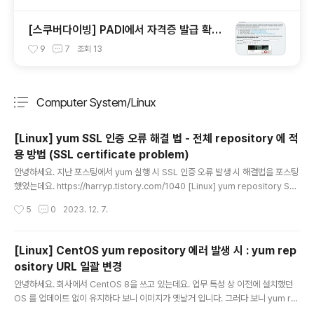
[스쿠버다이빙] PADI에서 자격증 발급 확인
하기
9
7
조회
13
Computer System/Linux
분류 전체보기
주요 글 목록
[Linux] yum SSL 인증 오류 해결 법 - 전체 repository 에 적
용 방법 (SSL certificate problem)
글 내용
안녕하세요. 지난 포스팅에서 yum 실행 시 SSL 인증 오류 발생 시 해결법을 포스팅
했었는데요. https://harryp.tistory.com/1040 [Linux] yum repository SSL
인증 오류 해결 법 (SSL certificate problem)안녕하세요. 회사 같은 환경에서는
작성시간
5
0
2023. 12. 7.
외부 네트워크가 연결되어 있다 하더라도 SSL 인증 문제로 yum 사용이 어려울 수
있습니다. yum 으로 패키지 설치를 하고 싶은데 다음과 같은 문제가 나올 수 있harr
yp.tistory.com 위 포스팅은 repository 별로 적용하는 방법 이었고, 전체 repo
[Linux] CentOS yum repository 에러 발생 시 : yum rep
sitory 에 일괄로 적용하는 방법을 알게되어 공유 드립니다. 방법은 무지 간단합니
ository URL 일괄 변경
다. yum conf 파일인 /etc/yum.conf..
글 내용
안녕하세요. 회사에서 CentOS 8을 쓰고 있는데요. 업무 특성 상 이전에 설치했던
OS 를 업데이트 없이 유지하다 보니 이미지가 옛날거 입니다. 그러다 보니 yum re
pository의 URL 이 전부 바뀌어서 yum 을 통한 업데이트나 설치 시 에러가 발생