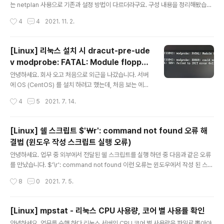
는 netplan 사용으로 기존과 설정 방법이 다르더라구요. 구성 내용을 정리해봤습니
다. 1. 사전 패키지 설치 다음 명령어로 사전 패키지 (ifenslave)를 설치해 줍니다. #
작성시간
4
4
2021. 11. 2.
sudo apt-get install ifenslave 2. bonding 모듈 작업 다음 명령어로 bondin
g 모듈을 올려 줍니다. # sudo modprobe bonding 만약 부팅 시 자동으로 올려
주길 원하면, root 권한으로 / etc/modules 파일을 열어 다음의 내용을 추가해 줍
[Linux] 리눅스 설치 시 dracut-pre-ude
니다. bonding 3-1. 01-network-manager-all.yaml 파일 수정 다음 파일을 r
v modprobe: FATAL: Module floppy
oot 권한으로 수정해 줍니다. /etc..
글 내용
not found 해결법
안녕하세요. 회사 오고 처음으로 외근을 나갔습니다. 서버
에 OS (CentOS) 를 설치 하려고 했는데, 처음 보는 에러
가 나왔네요. dracut-pre-udev : modprobe: FATA
작성시간
4
5
2021. 7. 14.
L: Module floopy not found in directory /lib/mod
ules/..... dracut-pre-udev: modprobe: ERROR: c
ould not insert 'edd': No such device SEV: failed
[Linux] 쉘 스크립트 $'￦r': command not found 오류 해
to INIT error 0x13 여기 저기 찾아보다가 간단하게 해
결법 (윈도우 작성 스크립트 실행 오류)
결 하는 방법을 알게 되어 공유 드립니다. (설치 시 그래픽
글 내용
관련 문제 같습니다.) 리눅스 설치 메뉴를 보시면 - Install
안녕하세요. 업무 중 외부에서 전달된 쉘 스크립트를 실행 하던 중 다음과 같은 오류
CentOS Linux xxxx - Test this media & ..
를 만났습니다. $'\r': command not found 이런 오류는 윈도우에서 작성 된 스크
립트를 리눅스에서 실행 하려고 할 때 발생 할 수 있습니다. 윈도우와 리눅스에서 사
작성시간
8
0
2021. 7. 5.
용하는 개행문자 (줄 바꿈 문자, New Line 문자) 가 달라서 발생하는 오류 입니다.
윈도우에선 줄 바꿈을 CRLF (\r\n), 리눅스에서는 LF (\n) 를 사용해서 바뀌는 문제
입니다. 해결법은 간단합니다. 터미널에서 sed 명령어를 활용 합니다. $ sed -i 's/
[Linux] mpstat - 리눅스 CPU 사용량, 코어 별 사용률 확인
\r$//' 파일명 위 명령어를 수행 시 파일의 \r 가 전부 치환되어 스크립트가 정상 수행
글 내용
안녕하세요. 업무를 수행 하다 리눅스 서버의 CPU 코어 별 사용량을 파일로 뽑아야