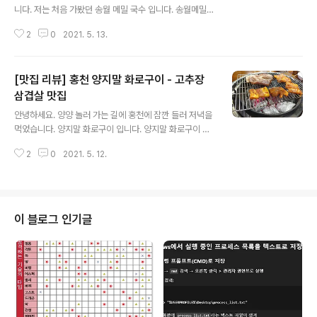
니다. 저는 처음 가봤던 송월 메밀 국수 입니다. 송월메밀국
수 강원 양양군 손양면 동명로 282-4 http://naver.me/
2
0
2021. 5. 13.
5Uhwssgl송월메밀국수 : 네이버리뷰 250 · 양양 맛집
투박한 막국수store.naver.com 메뉴는 5가지 (물막국
수, 비빔막국수, 수육, 문어, 두부) 입니다. 저희는 물막국수
[맛집 리뷰] 홍천 양지말 화로구이 - 고추장
와 두부를 주문 하였습니다. 아이가 함께 가서 밥을 시키니
김을 같이 주시네요. (1000원) 김은 아이와 함께가면 주시
삼겹살 맛집
글 내용
는 것 같습니다. 밥그릇이 되게 작아보였는데 엄청 꾹꾹 담
안녕하세요. 양양 놀러 가는 길에 홍천에 잠깐 들러 저녁을
아주셨어요. 기본 찬 구성 입니다. 와이프는 이 집 김치가
먹었습니다. 양지말 화로구이 입니다. 양지말 화로구이 강
맛있어서 예전 부터 자주 왔다고 하네요. 신 김치 입니다.
원 홍천군 홍천읍 양지말길 17-4 http://naver.me/GT
양양 오면 자주 먹는 두부 입니다. 고소하니 맛..
2
0
2021. 5. 12.
mk4TEh양지말 화로구이 : 네이버리뷰 1712 · 미운우리
새끼 165회store.naver.com 정말 큽니다. 교외에 있는
'가든' 고깃집 이라고 생각하시면 될 것 같아요. 저희는 토
요일 늦은 저녁에 갔었는데, 6~7시엔 이 큰 곳이 웨이팅이
있다 하니 엄청 유명한 맛집 이라는 것을 알 수 있습니다.
이 블로그 인기글
입구에선 이렇게 고기를 따로 팔기도 하네요. 고기 메뉴는
고추장 삼겹살과 간장 목살이 있습니다. 고추장 삼겹살도
매운맛이 전혀 없으니 저 처럼 매운걸 못드시는 분들도 맛
있게 먹을 수 있을 것 같아요. 기본 찬구성 입니다. ..