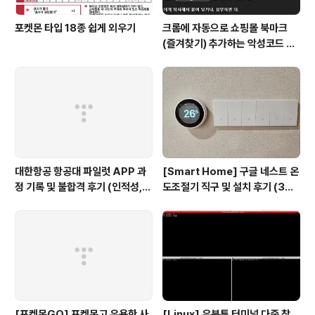
포켓몬 타입 18종 쉽게 외우기
크롬에 자동으로 쇼핑몰 북마크
(즐겨찾기) 추가하는 악성코드 삭
제 후기 Feat. Chat GPT (tab
servicepack)
대한항공 항공대 파일럿 APP 과
[Smart Home] 구글 네스트 온
정 기록 및 불합격 후기 (인적성,
도조절기 직구 및 설치 후기 (3세
건강검진 등)
대, 보급형)
[포켓몬GO] 포켓몬고 유용한 사
[Linux] 우분투 터미널 다중 창,