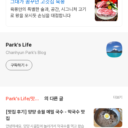
그대가 꿈꾸던 고깃집 육몽
육몽만의 특별한 술과, 공간, 시그니처 고기
로 왕을 모시듯 손님을 대접합니다
로그 정보
Park's Life
Chanhyun Park's Blog
구독하기
더보기
Park's Life/맛집 리뷰
의 다른 글
[맛집 후기] 양양 송월 메밀 국수 - 막국수 맛
집
글 내용
안녕하세요. 양양 시골집에 놀러가서 막국수를 먹고 왔습