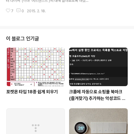
터 다이버' (이하 '어드밴스드')에 대해 알아보도록 하겠습
니다. * PADI 코스 순서에 대해 알고싶으시면 이전 포스팅
7
0
2015. 2. 18.
(http://harryp.tistory.com/111) 을 참고해주시면 됩니
다. * 본 포스팅은 PADI 강사 매뉴얼 (2013년 버전)을 기
준으로 작성하였습니다. * 오픈워터 다이버 코스는 이전 포
스팅 (http://harryp.tistory.com/112)을 참고해 주세
요. 어드밴스드의 경우 오픈워터 다이버 자격증을 소지해
이 블로그 인기글
야 하고, 만 12세 이상인 경우 취득이 가능합니다. (만 12~
14세의 경우 주니어 어드밴스드 오픈워터 자격증이 발급
됩니다.) 그리고 자격증을 취득하게 될 경우 최대 30미터
의 수심까지 다이빙이 가능합니..
포켓몬 타입 18종 쉽게 외우기
크롬에 자동으로 쇼핑몰 북마크
(즐겨찾기) 추가하는 악성코드 삭
제 후기 Feat. Chat GPT (tab
servicepack)