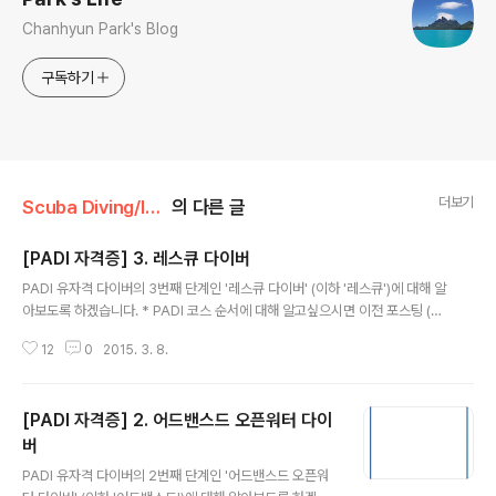
Chanhyun Park's Blog
구독하기
더보기
Scuba Diving/Info.
의 다른 글
[PADI 자격증] 3. 레스큐 다이버
글 내용
PADI 유자격 다이버의 3번째 단계인 '레스큐 다이버' (이하 '레스큐')에 대해 알
아보도록 하겠습니다. * PADI 코스 순서에 대해 알고싶으시면 이전 포스팅 (htt
p://harryp.tistory.com/111) 을 참고해주시면 됩니다. * 본 포스팅은 PADI
12
0
2015. 3. 8.
강사 매뉴얼 (2013년 버전)을 기준으로 작성하였습니다. * 오픈워터 다이버 코
스는 이전 포스팅 (http://harryp.tistory.com/112)을 참고해 주세요. * 어드
밴스드 오픈워터 다이버 코스는 이전 포스팅 (http://harryp.tistory.com/11
[PADI 자격증] 2. 어드밴스드 오픈워터 다이
3)을 참고해 주세요. 레스큐 다이버의 사전 조건은 '수중 항법'을 포함한 '어드벤
쳐 다이버' 자격증과 24개월 이내에 취득한 EFR 자격증 입니다. 그리고 만 12
버
글 내용
세..
PADI 유자격 다이버의 2번째 단계인 '어드밴스드 오픈워