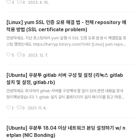
3
0
2023. 4. 10.
에러가 발생 하였습니다. 간단한 명령어를 통해 yum repository의 URL 을
변경하는 방법을 소개 합니다. sed -i 's|#baseurl=http://mirror.centos.
org|baseurl=http://vault.centos.org|g' /etc/yum.repos.d/CentOS-
[Linux] yum SSL 인증 오류 해결 법 - 전체 repository 에
Linux-* sed -i 's/mirrorlist/#mirrorlist/g' /etc/yum.repos.d/CentO
S-Linux-* CentOS의 기본 yum..
적용 방법 (SSL certificate problem)
글 내용
안녕하세요. 지난 포스팅에서 yum 실행 시 SSL 인증 오류 발생 시 해결법을 포
스팅 했었는데요. https://harryp.tistory.com/1040 [Linux] yum reposi
tory SSL 인증 오류 해결 법 (SSL certificate problem)안녕하세요. 회사
5
0
2023. 12. 7.
같은 환경에서는 외부 네트워크가 연결되어 있다 하더라도 SSL 인증 문제로 y
um 사용이 어려울 수 있습니다. yum 으로 패키지 설치를 하고 싶은데 다음과
같은 문제가 나올 수 있harryp.tistory.com 위 포스팅은 repository 별로
[Ubuntu] 우분투 gitlab 서버 구성 및 설정 (리눅스 gitlab
적용하는 방법 이었고, 전체 repository 에 일괄로 적용하는 방법을 알게되어
공유 드립니다. 방법은 무지 간단합니다. yum conf 파일인 /etc/yum.conf..
설치 및 설정, gitlab.rb)
글 내용
안녕하세요. 회사에서 gitlab 서버를 구성해야 할 일이 있어 관련 내용을 찾아
정리해보았습니다. 1. gitlab 설치 공식 홈페이지의 설치 페이지를 참고 하였습
니다. https://about.gitlab.com/install/ Download and install GitLab
2
0
2021. 11. 4.
Learn about the various GitLab installation packages and downlo
ads for Ubuntu, Debian, Docker, Google Cloud, and many more. a
bout.gitlab.com 먼저 다음 명령어들로 필수 패키지들을 설치해 줍니다. # s
[Ubuntu] 우분투 18.04 이상 네트워크 본딩 설정하기 w/ n
udo apt-get update # sudo apt-get install -y curl openssh-serve
r c..
etplan (NIC Bonding)
글 내용