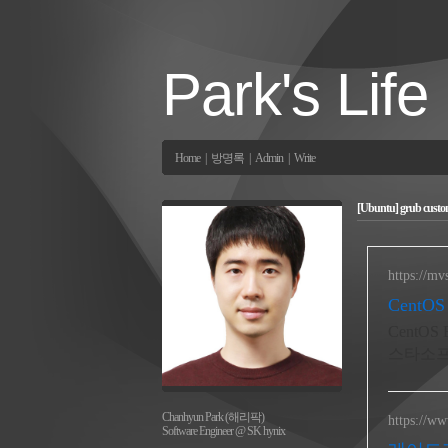
Park's Life
Home
|
방명록
|
Admin
|
Write
[Ubuntu] grub cu
https://mv
CentO
CentOS
스타소
Chanhyun Park (해리팍)
https://ww
Software Engineer @ SK hynix