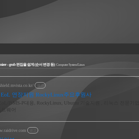
stomizer – grub 편집을 쉽게 (순서 변경 등)
|
Computer System/Linux
shield.mvista.co.kr/
광고
S EoL 연장지원 RockyLinux주요후원사
 EoL/ISMS-P대응, RockyLinux, Ubuntu 기술지원 , 리눅스 전문
프트웨어
w.raidrive.com
광고