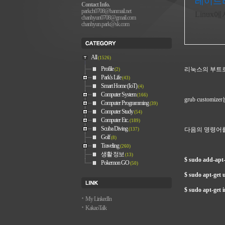
레이드
Contact Info.
parkch0708@hanmail.net
Linu
chanhyun0708@gmail.com
chanhyun.park@sk.com
All
(1526)
Profile
리눅스의 부트로더인
(2)
Park's Life
(43)
Smart Home (IoT)
(4)
Computer System
(166)
grub custom
Computer Programming
(39)
Computer Study
(54)
Computer Etc.
(189)
Scuba Diving
다음의 명령어를
(137)
Golf
(8)
Traveling
(260)
생활 정보
(13)
$
sudo add-apt-
Pokemon GO
(50)
$
sudo apt-get 
$
sudo apt-get i
My LinkedIn
KakaoTalk