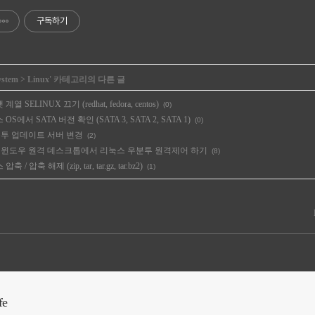
구독하기
ystem
>
Linux
' 카테고리의 다른 글
 계열 SELINUX 끄기 (redhat, fedora, centos)
(0)
스 OS에서 SATA 버전 확인 (SATA 3, SATA 2, SATA 1)
(0)
 우분투 업데이트 서버 변경
(2)
xrdp - 윈도우 원격 데스크톱에서 리눅스 우분투 원격제어 하기
(8)
압축 / 압축 해제 (zip, tar, tar.gz, tar.bz2)
(1)
fe