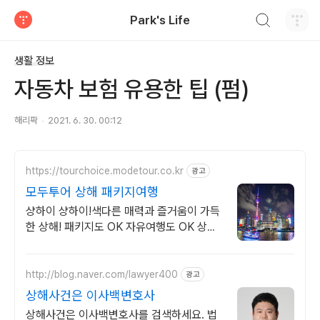
검색하기
Park's Life
티스토리
생활 정보
자동차 보험 유용한 팁 (펌)
해리팍
2021. 6. 30. 00:12
https://tourchoice.modetour.co.kr
광고
모두투어 상해 패키지여행
샹하이 샹하이!색다른 매력과 즐거움이 가득
한 상해! 패키지도 OK 자유여행도 OK 상해
핵심투어부터 항주,주자각 뱃놀이 아이들이
좋아하는 디즈니랜드까지!
http://blog.naver.com/lawyer400
광고
상해사건은 이사백변호사
상해사건은 이사백변호사를 검색하세요. 법