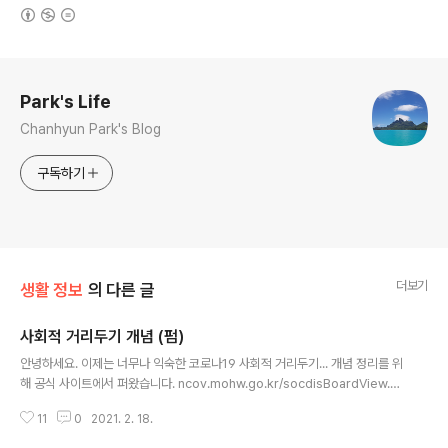
(새창열림)
로그 정보
Park's Life
Chanhyun Park's Blog
구독하기
더보기
생활 정보
의 다른 글
사회적 거리두기 개념 (펌)
글 내용
안녕하세요. 이제는 너무나 익숙한 코로나19 사회적 거리두기... 개념 정리를 위
해 공식 사이트에서 퍼왔습니다. ncov.mohw.go.kr/socdisBoardView.d
o?brdId=6&brdGubun=1 코로나바이러스감염증-19(COVID-19) 코로나
11
0
2021. 2. 18.
바이러스감염증-19 정식 홈페이지로 발생현황, 국내발생현황, 국외발생현황,
시도별발생현황, 대상별 유의사항, 생활 속 거리 두기, 공적마스크 공급현황, 피