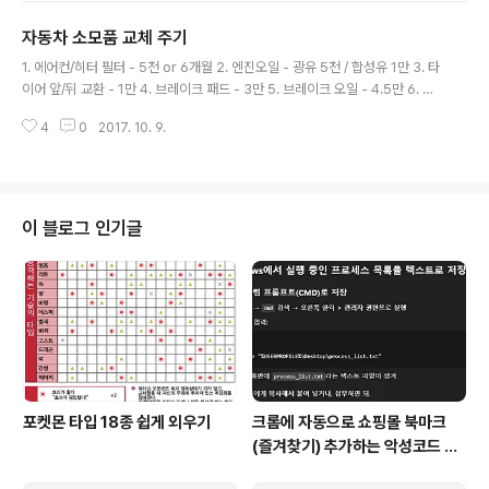
해지원정책, 홍보자료, FAQ, 관 ncov.mohw.go.kr 거리 두기 체계 개요거리
자동차 소모품 교체 주기
두기 단계별 기준 및 방역 조치 구분 1단계 1.5단계 2단계 2.5단계 3단계 생활
글 내용
방역 지역적 유행 단계 전국적 유행 단계 개념 생활 속 거리 두기 지역적 유행 개
1. 에어컨/히터 필터 - 5천 or 6개월 2. 엔진오일 - 광유 5천 / 합성유 1만 3. 타
시 지역 유행 급속 전파, 전국적 확산 개시 전..
이어 앞/뒤 교환 - 1만 4. 브레이크 패드 - 3만 5. 브레이크 오일 - 4.5만 6. 부
동액 - 4만 or 2년 7. 점화 플러그 - 일반 4만 / 이리듐 10만 8. 미션오일 - 5만
4
0
2017. 10. 9.
9. 휠 얼라이먼트 점검 - 4만 10. 배터리 - 6만 11. 구동벨트 - 6만 12. 연료필
터 - 가솔린 6만 / 디젤 3만 13. 타이어 교체 - 5만 14. 타이밍벨트 점검 - 6만
15. 파워 스티어링 오일 - 스티어링이 뻑뻑하면 * 출처 - http://blog.naver.c
om/ppclub86/220921703256
이 블로그 인기글
포켓몬 타입 18종 쉽게 외우기
크롬에 자동으로 쇼핑몰 북마크
(즐겨찾기) 추가하는 악성코드 삭
제 후기 Feat. Chat GPT (tab