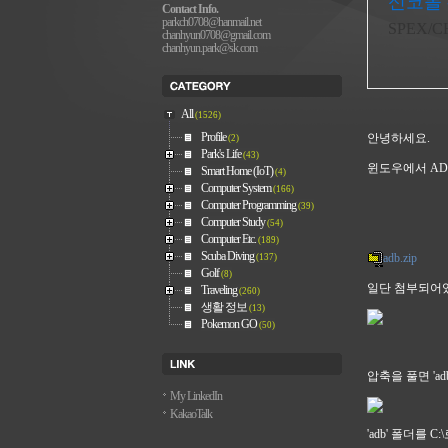
신코몰 
Contact Info.
parkch0708@hanmail.net
SPEX/C
chanhyun0708@gmail.com
chanhyun.park@sk.com
All
(1526)
Profile
안녕하세요.
(2)
Park's Life
(43)
윈도우에서 AD
Smart Home (IoT)
(4)
Computer System
(166)
Computer Programming
(39)
Computer Study
(54)
Computer Etc.
(189)
Scuba Diving
adb.zip
(137)
Golf
(8)
일단 첨부되어있
Traveling
(260)
생활 정보
(13)
Pokemon GO
(50)
압축을 풀면 'a
My LinkedIn
KakaoTalk
'adb' 폴더를 