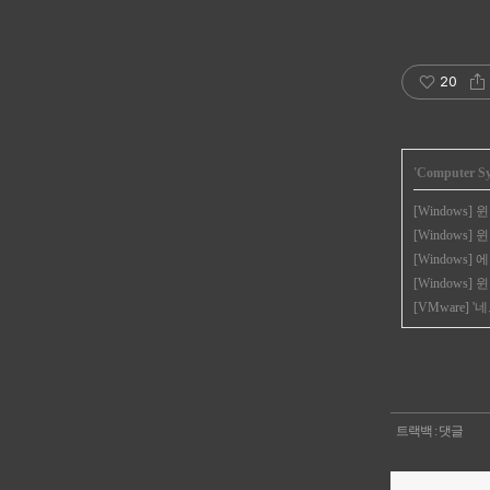
20
'
Computer S
[Windows
[Windows]
[Windows]
[Windows
[VMware] 
트랙백
:
댓글