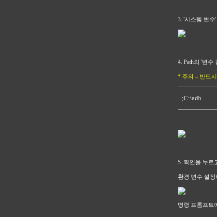
3. '시스템 변수'
4. Path의 '
* 주의 – 반
;C:\adb
5. 확인을 누르
환경 변수 설정
명령 프롬프트에