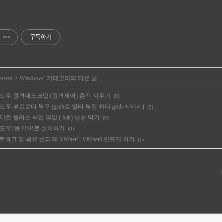
구독하기
ystem
>
Windows
' 카테고리의 다른 글
] 윈도우 원격데스크탑 (원격제어) 흔적 지우기
(0)
 윈도우 부트로더 복구 (grub로 멀티 부팅 하다 grub 삭제시)
(3)
 에디트 플러스 백업 파일 (.bak) 생성 막기
(0)
] 윈도우7을 USB로 설치하기
(0)
'네트워크 및 공유 센터'에 VMnet1, VMnet8 안뜨게 하기
(1)