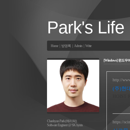
Park's Life
Home
|
방명록
|
Admin
|
Write
[Windows] 윈도
http://ww
(주)
HOIST
Chanhyun Park (해리팍)
https://sc
Software Engineer @ SK hynix