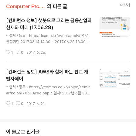
더보기
Computer Etc./IT Info.
의 다른 글
[컨퍼런스 정보] 챗봇으로 그리는 금융산업의
현재와 미래 (17.06.28)
글 내용
* 출처 / 등록 - http://dcamp.kr/event/apply/1961
신청기한 2017.06.14 14:30 ~ 2017.06.28 18:00 일
시 2017.06.28 (수) 19:00 ~ 2017.06.28 (수) 21:00
1
0
2017. 6. 26.
장소 한국인터넷진흥원 서관 10층 핀테크 보안인증기술
지원센터
[컨퍼런스 정보] AWS와 함께 하는 판교 개
발자데이
글 내용
* 출처 / 등록 - https://ycomms.co.kr/kolon/semin
ar/kolon170613/reg.php * 일시: 2017년 6월 30일
(금) * 시간: 오후 1시 30분 ~ 17시 30분 * 장소: 판교 스
1
0
2017. 6. 21.
타트업 캠퍼스 1층 컨퍼런스홀 및 2층 세미나룸 AWS 클
라우드를 만나보세요. 고객과 함께 성장하는 아마존 웹서
비스 입니다. 저희가 직접 찾아가는 지역 세미나의 일환으
로, 오는 2017년 6월 30일 경기도 경제과학진흥원과 함
께 두 번 째 AWS 판교 개발자데이 행사를 진행합니다. 지
이 블로그 인기글
난 번 행사에서 주신 피드백을 바탕으로 세션 주제도 최신