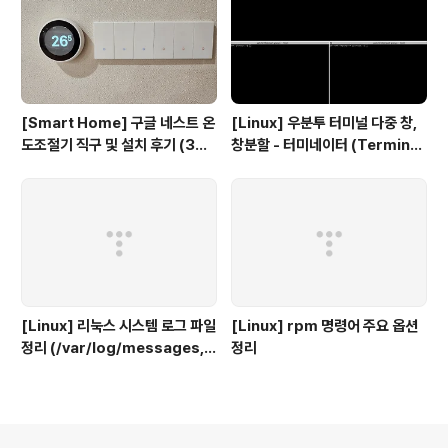
[Smart Home] 구글 네스트 온
[Linux] 우분투 터미널 다중 창,
도조절기 직구 및 설치 후기 (3세
창분할 - 터미네이터 (Terminat
대, 보급형)
or)
[Linux] 리눅스 시스템 로그 파일
[Linux] rpm 명령어 주요 옵션
정리 (/var/log/messages, s
정리
ecure, maillog, cron, boot.
log 등)