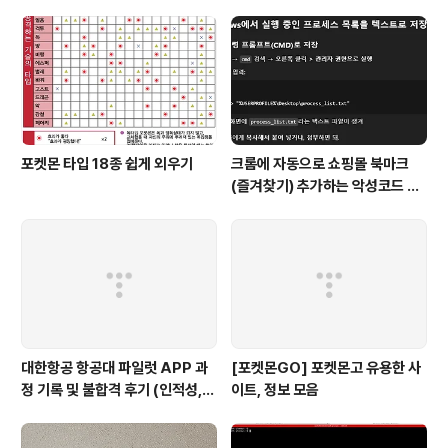
트렌드 및 AWS 고급 운영에 대한 내용으로 정비하고, 실
제 저희 Solutions Architect 분들과 내용을 체험해볼 수
있는 핸즈온랩 세..
포켓몬 타입 18종 쉽게 외우기
크롬에 자동으로 쇼핑몰 북마크
(즐겨찾기) 추가하는 악성코드 삭
제 후기 Feat. Chat GPT (tab
servicepack)
대한항공 항공대 파일럿 APP 과
[포켓몬GO] 포켓몬고 유용한 사
정 기록 및 불합격 후기 (인적성,
이트, 정보 모음
건강검진 등)