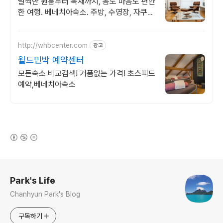
널찍한 원룸부터 독채까지, 몸도 마음도 편안
한 여행. 베네치아숙소. 주방, 수영장, 자쿠
지, 아기 침대. 필요한 모든 게 갖춰진 숙소를
예약하세요.
http://whbcenter.com
광고
월드민박 예약센터
모든숙소 비교검색! 거품없는 가격! 초스피드
예약,베네치아숙소
(새창열림)
로그 정보
Park's Life
Chanhyun Park's Blog
구독하기