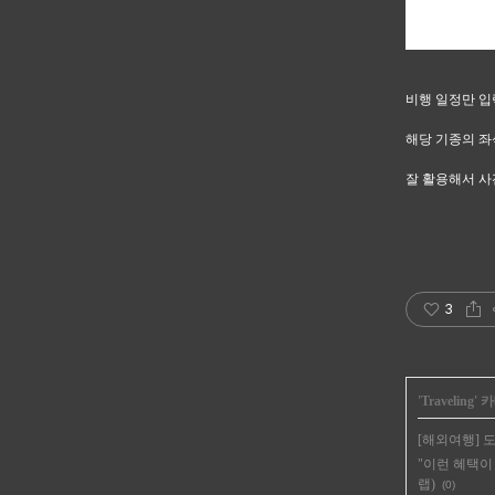
비행 일정만 입
해당 기종의 좌
잘 활용해서 사
3
'
Traveling
' 
[해외여행] 
"이런 혜택이 
랩)
(0)