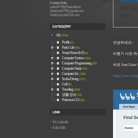
제주모
Contact Info.
parkch0708@hanmail.net
제주모터
chanhyun0708@gmail.com
chanhyun.park@sk.com
로GS
All
(1526)
Profile
안녕하세요~
(2)
Park's Life
(43)
Smart Home (IoT)
(4)
비행기 사전 좌
Computer System
(166)
Computer Programming
(39)
바로 Seat Gur
Computer Study
(54)
Computer Etc.
(189)
https://www.sea
Scuba Diving
(137)
Golf
(8)
Traveling
(260)
생활 정보
(13)
Pokemon GO
(50)
My LinkedIn
KakaoTalk