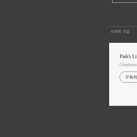
트랙백
:
댓글
Park's Li
Chanhyun 
구독