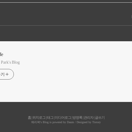
fe
Park's Blog
하기
홈
|
위치로그
|
태그
|
미디어로그
|
방명록
|
관리자
|
글쓰기
해리팍
's Blog is powered by
Daum
/ Designed by
Tistory