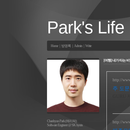
Park's Life
Home
|
방명록
|
Admin
|
Write
[여행] 내가 타는 비
http://ww
주 도문
GURU 
Chanhyun Park (해리팍)
http://ww
Software Engineer @ SK hynix