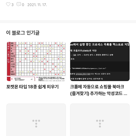
아이 두명이라 두 박스가 왔나봐요.) 정말 거대한 박스를 열
에 자동차로 줄을 섭니다. 대략 1시간 정도 기다려서 차례
3
0
2021. 11. 17.
어보면.... 무언가 잔뜩 들어있네요. 먼저 안내문 입니다. 되
가 되었습니다. 기다리며..
팔렘 하지 말라는군요. 구성품을 살펴볼까요. 1개 박스 기
준으로 적어봤어요. 햇반 기본사이즈가 12개 들어있구요.
양반김 16봉지 비비고 볶음김치가 10봉지 오뚜기 3분 카
레 2개, 3분 짜장 1개 청정원 소고기 미역국, 시래기된장
이 블로그 인기글
국, 순두부찌개 각 1봉 진라면 매운맛 5개 동원참치 3개,
스팸 2개 가 왔네요. 어른, 아이 구분 없이 같은 품목으로
구성되어 왔어요. 진라면 매운맛 빼곤 아쉽지 않은 구성이
었습니다. 아이가 4살이라... 햇반이랑 김, 국이랑 참치만
먹..
포켓몬 타입 18종 쉽게 외우기
크롬에 자동으로 쇼핑몰 북마크
(즐겨찾기) 추가하는 악성코드 삭
제 후기 Feat. Chat GPT (tab
servicepack)