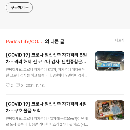
구독하기
더보기
Park's Life/COVID 19
의 다른 글
[COVID 19] 코로나 밀접접촉 자가격리 8일
차 - 격리 해제 전 코로나 검사, 탄천종합운동
글 내용
장 드라이브스루 검사소
안녕하세요. 코로나 자가격리 8일차, 자가격리 해제를 위
한 코로나 검사를 하고 왔습니다. 8일차나 9일차에 검사를
하고 음성이면 10일차 되는날 오후 12시 부터 격리 해제가
2
0
2021. 11. 18.
됩니다. 분당구 기준 7일차에 안내 문자가 옵니다. 감기기
운도 계속 있고, 어린이집에서 추가 확진자도 몇 명 나와
서... 8일차에 하기로 하고 격리 해제 2일 전에 검사를 받고
[COVID 19] 코로나 밀접접촉 자가격리 4일
왔습니다. 분당구는 분당구보건소, 야탑역, 탄천종합운동
장 드라이브스루 검사소 세군데에서 검사를 받을 수 있다
차 - 구호 물품 도착
글 내용
하네요. 날씨가 추워져서 드라이브스루 검사가 가능한 탄
안녕하세요. 코로나 자가격리 4일차에 구호물품(?)이 택배
천종합운동장으로 다녀왔습니다. 점심시간이 12~14시라
로 도착 했습니다. 정말 거대한 박스가 2개나 왔어요. (저랑
14시쯤 도착하게 갔더니.. 줄이 무지하게 기네요... 주차장