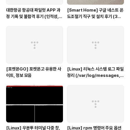
대한항공 항공대 파일럿 APP 과
[Smart Home] 구글 네스트 온
정 기록 및 불합격 후기 (인적성,
도조절기 직구 및 설치 후기 (3세
건강검진 등)
대, 보급형)
[포켓몬GO] 포켓몬고 유용한 사
[Linux] 리눅스 시스템 로그 파일
이트, 정보 모음
정리 (/var/log/messages, s
ecure, maillog, cron, boot.
log 등)
[Linux] 우분투 터미널 다중 창,
[Linux] rpm 명령어 주요 옵션