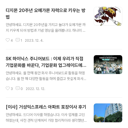
디지몬 20주년 오메가몬 자력으로 키우는 방
법
글 내용
안녕하세요. 디지몬 20주년을 가지고 놀다가 오메가몬 까
지 키우게 되어 방법과 기념 영상을 올려봅니다. 하나의 기
기로 키우는 방법은 1가지 입니다. 1. 서로 다른 4개의 알로
4
1
2023. 12. 4.
각각 궁극체 까지 완성 합니다. (유년기, 유년기2, 성장기,
성숙기, 완전체, 궁극체 까지 해서 총 24마리가 도감에 등
록 됩니다. (그리고 디지몬을 방치해서... 둘다 컴퓨터로 만
SK 하이닉스 주니어보드 : 이제 우리가 직접
듭니다....ㅠㅠ) 2. 도감에 5마리 등록되면 해금되는 슬레이
어드라몬 알을 선택해서 쁘띠몬을 부화시킵니다. 3. 쁘띠
기업문화를 바꾼다, 기업문화 업그레이드에
글 내용
몬이 부회되면 도감에 25 마리가 등록되어 브레이크드라
앞장서는 '주니어보드'입니다 (펌글)
안녕하세요. 올 한해 동안 회사 주니어보드로 활동을 하였
몬 알이 해금됩니다. 두번째 알로 브레이크드라몬 알을 선
습니다. 올 한 해 다양한 활동을 하며 즐겁고 뜻깊게 회사생
택합니다. 4. 완전체까지 어렵지 않게 키워줍니다. 분기가
활을 할 수 있었습니다. 회사 뉴스룸에 관련 기사가 올라와
하나밖에 없어 적당히 배틀만 해줘도 됩니다. 5. 완전체가
3
0
2022. 12. 12.
공유해 봅니다. * 원문 - https://news.skhynix.co.kr/
되면 육..
post/sk_hynix_upgrade_junior_board 이제 우리가
직접 기업문화를 바꾼다, 기업문화 업그레이드에 앞장서는
[이사] 거성익스프레스 아파트 포장이사 후기
'주니어보드'입니다 SK하이닉스 주니어보드는 2010년부
글 내용
터 꾸준히 명맥을 이어온 전사 대표 소통 채널 중 하나다.2
안녕하세요. 드디어 이사를 하였습니다. 이사 업체를 고민
022년은 SK하이닉스 기업문화에 많은 변화가 있었던 한
하였는데, 사전 견적 단계에서 가장 합리적이라 생각했던,
해다. 그리고 이 의미있는 변화 뒤에는 SK하이닉 news.s
그리고 입주 박람회 업체였던 거성 익스프레스에서 진행