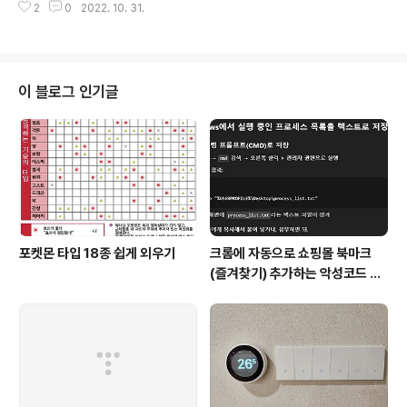
khynix.co.kr 이제 우리가 직접 기업문화를 바꾼다, 기업
2
0
2022. 10. 31.
하였습니다. 사전 견적 당시 안내 사항에 대해 알려주셨었
문화 업그레이드에 앞장서는 '주니어보..
는데, 이사 며칠 전 다시 연락 주셔서 빠진거 없이 준비 할
수 있었습니다. 이전 집은 14층이라 사다리차를 이용 하였
습니다. 주차 문제로 8시 조금 넘어서 시작 해서 11시 30
분 쯤 짐을 다 빼내고 새 집으로 갔습니다. 4년 조금 넘게
이 블로그 인기글
산 집이었는데 횡한걸 보니 이렇게 넓었나 싶습니다. 이사
간 집에서는 12시 30분 부터 시작 하였구요. 식사는 중간
에 배달로 알아서 드셨고 (식사 비용 따로 안드렸습니다. 그
와중에 동네 중국집 맛집도 추천 받았습니다.) 대략 4시~4
시반 즈음 완료..
포켓몬 타입 18종 쉽게 외우기
크롬에 자동으로 쇼핑몰 북마크
(즐겨찾기) 추가하는 악성코드 삭
제 후기 Feat. Chat GPT (tab
servicepack)