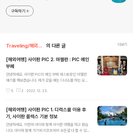
구독하기
더보기
Traveling/해외여행
의 다른 글
[해외여행] 사이판 PIC 2. 마젤란 : PIC 메인
부페
글 내용
안녕하세요. 사이판 PIC의 메인 부페 레스토랑인 마젤란
얘기를 해보겠습니다. 제가 갔을 때는 디너쇼를 하는 요일
을 제외한 모든 저녁, 그리고 아침과 점심에는 항상 운영되
5
2
2022. 12. 23.
는 곳이 마젤란 이었습니다. 제가 사이판 PIC에 처음 왔었
던 20년 전엔 마젤란만 있었고, 수영복 입고도 이용 가능
해서 점심도 편하게 이용 했는데... 이제 마젤란은 수영복
[해외여행] 사이판 PIC 1. 디럭스룸 이용 후
입고는 이용이 불가능한 곳이 되었어요... 점심 때 수영복
입고 이용하실 수 있는 곳은 더 갤리 인데요.. 스포 드리면...
기, 사이판 플렉스 기본 정보
글 내용
그냥 간단하게 옷 갈아 입고 마젤란 오시는걸 추천 드립니
안녕하세요. 이번에 아이와 함께 사이판 여행을 하고 왔습
다. 자세한건 더 갤리 포스팅 할 때 설명 드릴게요. 방문객
니다. 아이와 함께 가기에 리조트에서 모든걸 다 할 수 있는