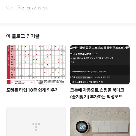
이 많은 PIC라 그런지 부페인데도 매 끼니 마다 메뉴가 조
PIC에 다녀왔습니다. (저의 첫번째, 두번째 해외 여행지가
금씩 바뀌어 3~4일 머물면 같은 음식 때문에 질릴 일은 없
5
2
2022. 12. 21.
괌 / 사이판 PIC 였었는데 그 때 생각도 나고 해서요...ㅎㅎ)
어 보입니..
PIC는 4성급 호텔이라 룸 컨디션이 좋지는 않지만, 세 끼
를 모두 리조트 안에서 해결 되고, (특히 성인 1명 당 초등
학생 이하 자녀는 2명 까지 무료...) 놀이시설이 다양해서 3
~4박 정도 리조트 안에서만 보내기 딱 좋은 곳 입니다. 키
이 블로그 인기글
즈 클럽도 나름 잘 되어 있어 아이들도 심심하지 않게 지낼
수 있어요. 저는 이번에 디럭스룸으로 했어요. 방에서는 거
의 잠만 잘거라 굳이 비싼 방을 할 필요를 못 느꼈네요. 더
블 베드가 2개가 기본 입니다. 자녀 2명 해서 4..
포켓몬 타입 18종 쉽게 외우기
크롬에 자동으로 쇼핑몰 북마크
(즐겨찾기) 추가하는 악성코드 삭
제 후기 Feat. Chat GPT (tab
servicepack)