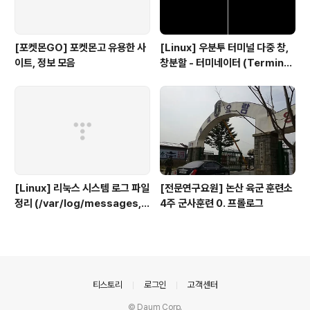
[포켓몬GO] 포켓몬고 유용한 사
[Linux] 우분투 터미널 다중 창,
이트, 정보 모음
창분할 - 터미네이터 (Terminat
or)
[Linux] 리눅스 시스템 로그 파일
[전문연구요원] 논산 육군 훈련소
정리 (/var/log/messages, s
4주 군사훈련 0. 프롤로그
ecure, maillog, cron, boot.
log 등)
의안내
티스토리
로그인
고객센터
© Daum Corp.