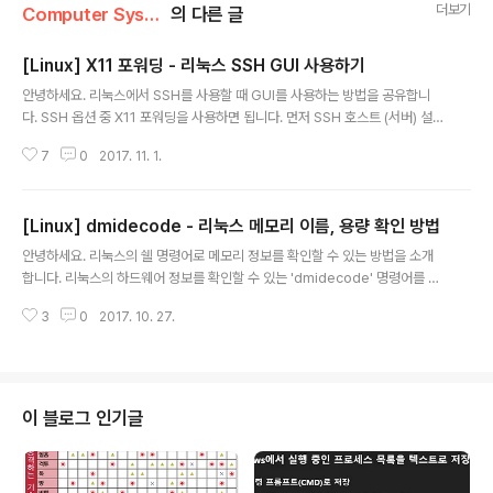
더보기
Computer System/Linux
의 다른 글
[Linux] X11 포워딩 - 리눅스 SSH GUI 사용하기
글 내용
안녕하세요. 리눅스에서 SSH를 사용할 때 GUI를 사용하는 방법을 공유합니
다. SSH 옵션 중 X11 포워딩을 사용하면 됩니다. 먼저 SSH 호스트 (서버) 설정
입니다. 1-0. Xwindow 관련 패키지 설치 yum groupinstall -y "X Windo
7
0
2017. 11. 1.
w System" "Desktop" "Fonts" "Korean Support" 1-1. xauth 설치 yu
m (레드햇 계열), apt-get (데비안 계열) 을 사용해서 'xauth'를 설치합니다. 1
-2. sshd 설정 변경 /etc/ssh/sshd_config 파일의 'X11Forwarding' 항목
[Linux] dmidecode - 리눅스 메모리 이름, 용량 확인 방법
을 yes로 설정해 줍니다. X11Forwarding yes 1-3. ~/.Xauthority 파일 수
글 내용
정 홈 디렉토리의 '.Xauthorit..
안녕하세요. 리눅스의 쉘 명령어로 메모리 정보를 확인할 수 있는 방법을 소개
합니다. 리눅스의 하드웨어 정보를 확인할 수 있는 'dmidecode' 명령어를 이
용하면 됩니다. 먼저 dmidecode의 Usage 입니다. Usage: dmidecode
3
0
2017. 10. 27.
[OPTIONS]Options are: -d, --dev-mem FILE Read memory from
device FILE (default: /dev/mem) -h, --help Display this help text a
nd exit -q, --quiet Less verbose output -s, --string KEYWORD O
nly display the value of the given DMI string -t, --type TYPE Only
displ..
이 블로그 인기글