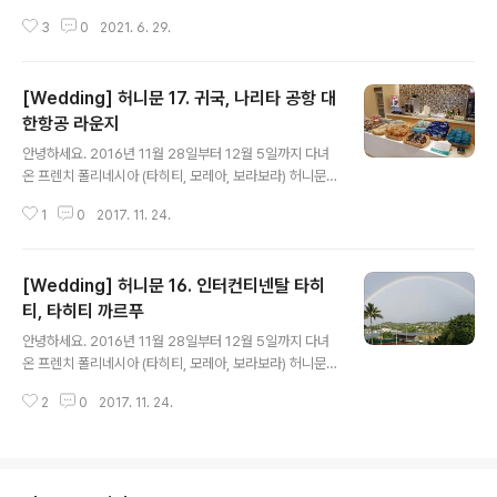
포스팅은 강남 임페리얼 팰리스 호텔에서 저녁 결혼식 입
3
0
2021. 6. 29.
니다. 임피리얼팰리스 서울 서울 강남구 언주로 640 htt
p://naver.me/x4tUNaGj 네이버 지도 임피리얼팰리스
서울 map.naver.com 식사 구성이 사전에 안내 되고 있
[Wedding] 허니문 17. 귀국, 나리타 공항 대
습니다. 스테이크 코스구요. 전식, 샐러드, 스프, 메인, 디저
트로 구성되어 있습니다. 연어 샐러드 입니다. 연어와 샐러
한항공 라운지
글 내용
드 모두 적당하고, 드레싱 역시 과하지 않았습니다. 식욕을
안녕하세요. 2016년 11월 28일부터 12월 5일까지 다녀
돋구기엔 딱 좋은 메뉴 같습니다. 스프는 양송이 스프 입니
온 프렌치 폴리네시아 (타히티, 모레아, 보라보라) 허니문
다. 버섯 향이 확 나서 맛있었습니다. 사진엔 없지만 빵이
과 관련된 포스팅 입니다. 신혼여행을 마치고 한국으로 돌
같이 나왔는데, 빵도 맛있게 잘 먹었어요. 그냥 먹어도..
1
0
2017. 11. 24.
아가야하는 날이 되었습니다...ㅜㅜ 아침 7시 비행기라 새
벽 4시에 체크아웃을 하였습니다. 공항 근처 호텔이라 그
런지 새벽에도 간단하게 먹을 것들이 준비되어 있습니다.
[Wedding] 허니문 16. 인터컨티넨탈 타히
공항 가는 버스를 타기 전 간단하게 요기를 하였습니다. 마
지막으로 타히티의 빵을 먹고 버스에 오릅니다..ㅜㅜ 아침
티, 타히티 까르푸
글 내용
시간에 유일하게 열려있던 면세점 입니다. 대부분 까르푸
안녕하세요. 2016년 11월 28일부터 12월 5일까지 다녀
에서 구입할 수 있는 것들입니다. 도쿄에서 올 때와 마찬가
온 프렌치 폴리네시아 (타히티, 모레아, 보라보라) 허니문
지로 두 번의 기내식과, 비행기 뒷편에 셀프 바가 준비되어
과 관련된 포스팅 입니다. 마지막 여정지인 타히티에 도착
있습니다. 셀프 바에는 음료와 샌드위치가 준비되어 있고,
2
0
2017. 11. 24.
을 했습니다. 타히티에서 도쿄로 가는 비행기가 새벽 비행
요청하면 컵라면과 주류도 먹을..
기라 타히티에서 1박 아닌 1박을 해야합니다. (리조트에는
12시간정도만 머뭅니다.) 보라보라 공항에서 타히티 공항
에 도착을 하면 리조트로 향하는 버스가 기다리고 있습니
다. 버스를 타고 마지막 숙소인 인터컨티넨탈 타히티로 향