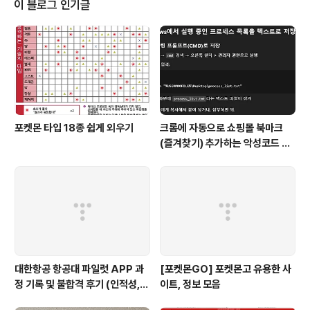
이 블로그 인기글
합니다. 지금까지 너무 좋은 리조트에만 있어서 상대적으
로 좁아보였습니다..ㅜㅜㅎ 정리가 잘 되어있고 깨끗합니
다. 욕실도 왜 좁게 느껴지는걸까요...ㅜㅎㅎ 타히티에서의
마지막 쇼핑 기회이기 때문에 숙소 근처에 있는 까르푸에
다녀오기로 했습니다. 프런트에 문의를 ..
포켓몬 타입 18종 쉽게 외우기
크롬에 자동으로 쇼핑몰 북마크
(즐겨찾기) 추가하는 악성코드 삭
제 후기 Feat. Chat GPT (tab
servicepack)
대한항공 항공대 파일럿 APP 과
[포켓몬GO] 포켓몬고 유용한 사
정 기록 및 불합격 후기 (인적성,
이트, 정보 모음
건강검진 등)