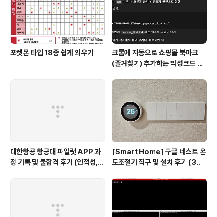
진행했어요~ 두 군데 모두 무사히 촬영을 마치고, 둘 중
조..
포켓몬 타입 18종 쉽게 외우기
크롬에 자동으로 쇼핑몰 북마크
(즐겨찾기) 추가하는 악성코드 삭
제 후기 Feat. Chat GPT (tab
servicepack)
대한항공 항공대 파일럿 APP 과
[Smart Home] 구글 네스트 온
정 기록 및 불합격 후기 (인적성,
도조절기 직구 및 설치 후기 (3세
건강검진 등)
대, 보급형)