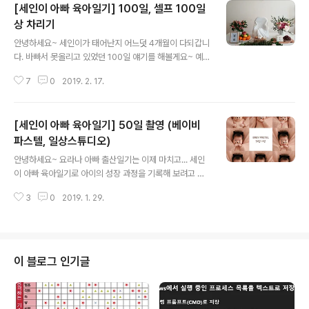
[세인이 아빠 육아일기] 100일, 셀프 100일
상 차리기
글 내용
안녕하세요~ 세인이가 태어난지 어느덧 4개월이 다되갑니
다. 바빠서 못올리고 있었던 100일 얘기를 해볼게요~ 예
전에는 (이라 쓰고 저 때는) 100일엔 상을 따로 차리거나
7
0
2019. 2. 17.
하진 않았었다던데... 요즘은 100일상을 대여도 해주더라
구요. 100일상도 알아보니 부실한 구성인데 가격은 꽤 나
가는것 같아서... 저희가 직접 차리기로 했답니다~ 저희는
[세인이 아빠 육아일기] 50일 촬영 (베이비
사진만 찍을 생각으로 간단하게 차렸는데... 주변 반응이 생
각보다 괜찮아서 포스팅하게 되었어요. 전체적인 100일상
파스텔, 일상스튜디오)
글 내용
구성이에요~ 꽃은 전부 양재 꽃시장 가서 사왔구요~ 뒤쪽
안녕하세요~ 요라나 아빠 출산일기는 이제 마치고... 세인
벽엔 다이소에서 꼬꼭핀 사서 달아놨어요. 중앙 의자는 범
이 아빠 육아일기로 아이의 성장 과정을 기록해 보려고 해
보 의자에요~ 흰색 천만 덮어놓은 거구요. 고정 시키기 위
요~ 회사일을 핑계로 계속 미뤄왔었는데... 아이가 태어난
해 범보의자 목받침 (테이블로도 쓸 수 있는) 꽂을 때 천을
3
0
2019. 1. 29.
지 100일이 지나서야 50일 촬영 포스팅을 올립니다..ㅜㅜ
고정시켜놨어요. 앉히..
저희는 50일 촬영을 두군데서 해봤어요~ 행복 가득 산부
인과와 연계된 베이비 파스텔 (만삭사진 후기 : https://ha
rryp.tistory.com/811) 라크렘 산후조리원과 연계된 일
상 스튜디오에서 해봤어요~ 산부인과, 조리원 연계가 되서
이 블로그 인기글
만삭 촬영, 신생아 촬영, 50일 촬영을 무료로 진행해주고,
미니 앨범을 제작해 준다고 하더라구요~ 50일 촬영은 조
금 더 큰 다음에 하는게 좋다 하여 60일 전후로 예약하여