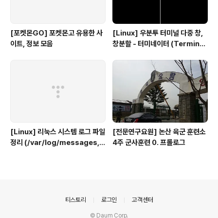
[포켓몬GO] 포켓몬고 유용한 사
[Linux] 우분투 터미널 다중 창,
이트, 정보 모음
창분할 - 터미네이터 (Terminat
or)
[Linux] 리눅스 시스템 로그 파일
[전문연구요원] 논산 육군 훈련소
정리 (/var/log/messages, s
4주 군사훈련 0. 프롤로그
ecure, maillog, cron, boot.
log 등)
의안내
티스토리
로그인
고객센터
© Daum Corp.