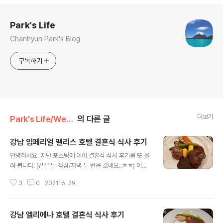
로그 정보
Park's Life
Chanhyun Park's Blog
구독하기
더보기
Park's Life/Wedding
의 다른 글
강남 임페리얼 팰리스 호텔 결혼식 식사 후기
글 내용
안녕하세요. 지난 포스팅에 이어 결혼식 식사 후기를 또 올
려 봅니다. (같은 날 점심/저녁 두 번을 갔네요..ㅎㅎ) 이번
포스팅은 강남 임페리얼 팰리스 호텔에서 저녁 결혼식 입
3
0
2021. 6. 29.
니다. 임피리얼팰리스 서울 서울 강남구 언주로 640 htt
p://naver.me/x4tUNaGj 네이버 지도 임피리얼팰리스
서울 map.naver.com 식사 구성이 사전에 안내 되고 있
강남 엘리에나 호텔 결혼식 식사 후기
습니다. 스테이크 코스구요. 전식, 샐러드, 스프, 메인, 디저
글 내용