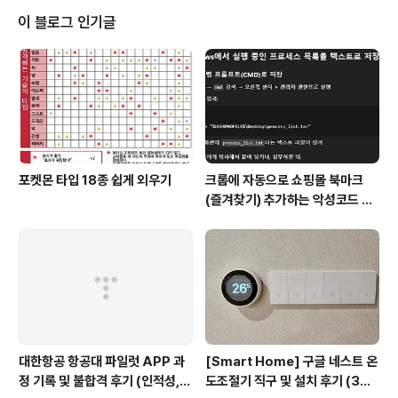
지막으로 타히티의 빵을 먹고 버스에 오릅니다..ㅜㅜ 아침
이 블로그 인기글
시간에 유일하게 열려있던 면세점 입니다. 대부분 까르푸
에서 구입할 수 있는 것들입니다. 도쿄에서 올 때와 마찬가
지로 두 번의 기내식과, 비행기 뒷편에 셀프 바가 준비되어
있습니다. 셀프 바에는 음료와 샌드위치가 준비되어 있고,
요청하면 컵라면과 주류도 먹을..
포켓몬 타입 18종 쉽게 외우기
크롬에 자동으로 쇼핑몰 북마크
(즐겨찾기) 추가하는 악성코드 삭
제 후기 Feat. Chat GPT (tab
servicepack)
대한항공 항공대 파일럿 APP 과
[Smart Home] 구글 네스트 온
정 기록 및 불합격 후기 (인적성,
도조절기 직구 및 설치 후기 (3세