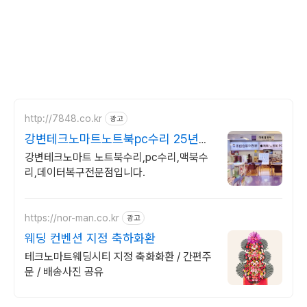
http://7848.co.kr
광고
강변테크노마트노트북pc수리 25년전
통의 기독교기업
강변테크노마트 노트북수리,pc수리,맥북수
리,데이터복구전문점입니다.
https://nor-man.co.kr
광고
웨딩 컨벤션 지정 축하화환
테크노마트웨딩시티 지정 축화화환 / 간편주
문 / 배송사진 공유