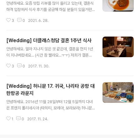
트로 구성되어 있습니다. 연어 샐러드 입니다. 연어와 샐러
안녕하세요. 요즘 맛집 리뷰를 많이 올리고 있는데, 결혼식
드 모두 적당하고, 드레싱 역시 과하지 않았습니다. 식욕을
하객 입장에서 식사 후기를 궁금해 하실 분들이 있을거란
돋구기엔 딱 좋은 메뉴 같습니다. 스프는 양송이 스프 입니
얘기를 듣고 결혼식 식사 후기를 올려봅니다. 강남 엘리에
다. 버섯 향이 확 나서 맛있었습니다. 사진엔 없지만 빵이
3
0
2021. 6. 28.
나 호텔 스테이크 코스 후기 입니다. 엘리에나 호텔 서울 강
같이 나왔는데, 빵도 맛있게 잘 먹었어요. 그냥 먹어도..
남구 논현로 645 http://naver.me/5NCsfUeb 네이버
지도 엘리에나 호텔 map.naver.com 식기구들이 자리마
[Wedding] 더클래스청담 결혼 1주년 식사
다 세팅되어 있습니다. 메뉴 안내는 되지 않네요. 먼저 연어
글 내용
새싹 샐러드 입니다. 회랑 샐러드가 싱싱해서 좋았습니다.
안녕하세요. 얼마 지나지 않은 것 같은데, 결혼을 한지 1년
샐러드 양이 꽤 되더라구요. 스프는 버섯 스프 입니다. 버섯
이 지나버렸네요... (시간 참 빨라요...ㅜㅜ) 저희가 결혼식
과 크림 향이 강하게 나서 맛있게 먹고 왔습니다. 스프 양이
을 진행했던 '더클래스청담' 에서는 1주년 기념 식사를 제
많아 빵이 같이 나왔으면 더 좋았을 것 같아요. 메인인 스테
3
0
2017. 11. 30.
공해 줍니다~ (더클래스 청담 관련 포스팅 - http://harry
이크 입니다. 결혼식장 스테이크는 대부분 웰던이나 미디..
p.tistory.com/559) 결혼기념일날 시간이 되서 예약하
고 다녀왔습니다~ (더클래스청담은 평일에는 레스토랑, 주
[Wedding] 허니문 17. 귀국, 나리타 공항 대
말에는 결혼식장으로 운영되서 식사는 평일 저녁에만 가능
하다고 합니다~) 자리는 2층 방에 마련이 되었습니다~ 회
한항공 라운지
글 내용
사에서 결혼기념일에 꽃바구니와 케이크를 주는데, 더클래
안녕하세요. 2016년 11월 28일부터 12월 5일까지 다녀
스청담으로 보내 세팅을 부탁드렸어요~ 그런데 꽃바구니
온 프렌치 폴리네시아 (타히티, 모레아, 보라보라) 허니문
가 2개네요~~ 더클래스청담에서도 하나 준비해주었습니
과 관련된 포스팅 입니다. 신혼여행을 마치고 한국으로 돌
다. (이럴 줄 알았으면 회사에서 주는건 와이프 직장으로 보
1
0
2017. 11. 24.
아가야하는 날이 되었습니다...ㅜㅜ 아침 7시 비행기라 새
내주는건데....ㅜ..
벽 4시에 체크아웃을 하였습니다. 공항 근처 호텔이라 그
런지 새벽에도 간단하게 먹을 것들이 준비되어 있습니다.
공항 가는 버스를 타기 전 간단하게 요기를 하였습니다. 마