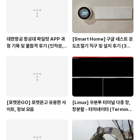
대한항공 항공대 파일럿 APP 과
[Smart Home] 구글 네스트 온
정 기록 및 불합격 후기 (인적성,
도조절기 직구 및 설치 후기 (3세
건강검진 등)
대, 보급형)
[포켓몬GO] 포켓몬고 유용한 사
[Linux] 우분투 터미널 다중 창,
이트, 정보 모음
창분할 - 터미네이터 (Terminat
or)