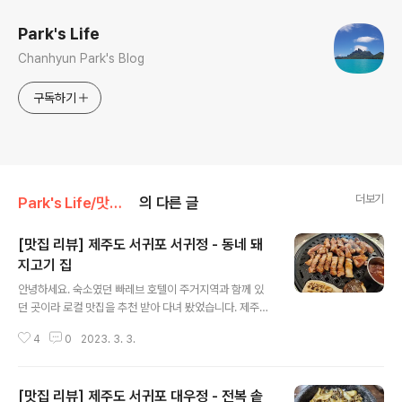
Park's Life
Chanhyun Park's Blog
구독하기
더보기
Park's Life/맛집 리뷰
의 다른 글
[맛집 리뷰] 제주도 서귀포 서귀정 - 동네 돼
지고기 집
글 내용
안녕하세요. 숙소였던 빠레브 호텔이 주거지역과 함께 있
던 곳이라 로컬 맛집을 추천 받아 다녀 봤었습니다. 제주도
에 왔으니 돼지고기를 안먹어 볼 수 없죠. 숙소 앞 카페 직
4
0
2023. 3. 3.
원분께 추천하는 서귀정에 다녀왔습니다. 서귀정 서귀포신
시가지본점 제주 서귀포시 신서로48번길 51-8 https://n
aver.me/xkSADE1a 네이버 지도 서귀정 서귀포신시가
[맛집 리뷰] 제주도 서귀포 대우정 - 전복 솥
지본점 map.naver.com 제주도 올땐 생갈비를 항상 먹