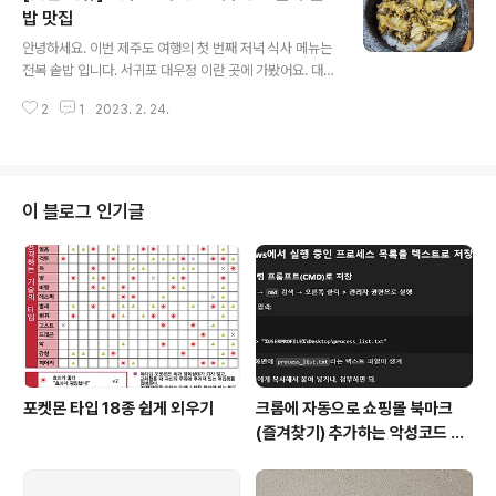
었어서 오겹살과 생갈비를 함꼐 시켜 봤습니다. 양념은 수
밥 맛집
글 내용
입이라 따로 안시켰어요. 기본 상차림은 고깃집에서 주는
안녕하세요. 이번 제주도 여행의 첫 번째 저녁 식사 메뉴는
기본적인 것들을 다 줍니다. 김치가 맛있었어요. 생갈비와
전복 솥밥 입니다. 서귀포 대우정 이란 곳에 가봤어요. 대우
오겹살 인데요. 지방이 균일하게 있었음 더 좋았을 것 같은
정 제주 서귀포시 이어도로 866-37 https://naver.me/
데, 불규칙 하네요... 일단 최선을 다해 구웠습니다. 잘 익은
2
1
2023. 2. 24.
GIvjkAqb 네이버 지도 대우정 map.naver.com 저희는
삼겹살과 생갈..
전복 솥밥이 나오는 고등어 구이 세트와 아이가 먹을 미역
국을 주문 했습니다. 반찬이 전체적으로 깔끔하게 나옵니
다. 간도 적절해서 맛있게 잘 먹었어요. 고등어구이와 미역
국 입니다. 막 뛰어나게 맛있다 는 아니지만, 평타는 충분히
이 블로그 인기글
하는 맛 입니다. 아이도 맛있게 잘 먹고 왔어요. 메인 메뉴
인 전복 솥밥 입니다. 전복 살도 많이 들어가있고, 밑에 보
면 내장까지 듬뿍 들어가 있어요. 밥은 따로 덜어놓고, 솥에
는 뜨거운 물을 부어놓고 누룽지를 만들어 줍니다. 전..
포켓몬 타입 18종 쉽게 외우기
크롬에 자동으로 쇼핑몰 북마크
(즐겨찾기) 추가하는 악성코드 삭
제 후기 Feat. Chat GPT (tab
servicepack)