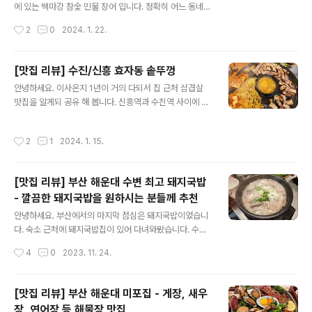
정말 착해서 또 가고 싶은 곳 입니다.
에 있는 백마강 참숯 민물 장어 입니다. 정확히 어느 동네
까지 지원되는지 모르겠지만, 단체의 경우 셔틀도 지원 되
작성시간
2
0
2024. 1. 22.
니 회식으로 가시는거면 연락 해보셔도 좋을 것 같습니다.
백마강참숯민물장어 판교점 경기 성남시 분당구 안양판교
로 1192 https://naver.me/FsKs0kW6 네이버 지도백
[맛집 리뷰] 수진/신흥 효자동 솥뚜껑
마강참숯민물장어 판교점map.naver.com 메뉴는 두 가
글 내용
안녕하세요. 이사온지 1년이 거의 다되서 집 근처 삼겹살
지 입니다. 장어 구이와 장어 탕 이에요. 장어 구이는 당연
맛집을 알게되 공유 해 봅니다. 신흥역과 수진역 사이에 있
히 참숯에 구워먹습니다. 장어를 참숯에 구워 숯 향 까지 더
는 효자동 솥뚜껑 입니다. 효자동솥뚜껑 성남수진역점 경
해져 더 맛있습니다. 기름이 쫙 빠져서 많이 먹어도 느끼하
기 성남시 중원구 광명로 129 https://naver.me/Fkd3
지 않습니다. 반찬도 묵은지, 깻잎 장아찌 등 장어에 어울리
작성시간
2
1
2024. 1. 15.
9dfK 네이버 지도효자동솥뚜껑 성남수진역점map.nave
는 반찬이 나옵니다. 사진엔 없지만 장어탕도 정말 맛있더
r.com 일단 삼겹살집 답지 않게 굉장히 깔끔합니다. 바닥
라구요. 식..
이나 테이블이 전혀 마끌거리지 않아 좋았어요. 입구에는
[맛집 리뷰] 부산 해운대 수변 최고 돼지국밥
손을 씻을 수 있는 세면대까지 따로 있더라구요. 기본 상차
- 깔끔한 돼지국밥을 원하시는 분들께 추천
림 입니다. 있어야 할 반찬은 다 있는 것 같구요, 찌갠가 싶
글 내용
은게 솥뚜껑 중앙에 있는데 직접 익혀 먹는 계란찜 입니다.
안녕하세요. 부산에서의 마지막 점심은 돼지국밥이었습니
계란찜이 되기엔 묽어보이는데, 고기 굽는것 기다리다 보
다. 숙소 근처에 돼지국밥집이 있어 다녀와봤습니다. 수변
면 금방 익어요. 계란찜이 익으면 된짱찌개와 바꿔줍니다.
최고 돼지국밥 입니다. https://naver.me/5nPoSELJ
작성시간
4
0
2023. 11. 24.
반찬이 하나 하..
수변최고돼지국밥 미포점 : 네이버 방문자리뷰 216 · 블
로그리뷰 311 m.place.naver.com 취향에 따라 일반 국
밥 / 따로 국밥 (백반) 형태로 드실 수 있구요. 고기도 일반
[맛집 리뷰] 부산 해운대 미포집 - 게장, 새우
살코기, 내장, 순대, 항정살 까지 조합을 여러가지로 해서
장, 연어장 등 해물장 맛집