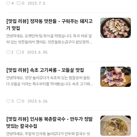
작성시간
4
0
2023. 7. 3.
UwOll 네이버 지도배배 젤라또map.naver.com 배배 젤
라또는 과수원 하시는 분들이 함께 운영하는 곳이라고 합
니다. 그만큼 과일 젤라또가 많이 있습니다. 다양한 맛들이
[맛집 리뷰] 정자동 맛찬들 - 구워주는 돼지고
있는데요, 이것저것 시켜봤습니다. 작은컵과 큰컵이 있는
기 맛집
데, 작은컵은 4500원 1가지 맛, 큰컵은 9000원 2가지 맛
글 내용
이라고 합니다. 양을 여쭤봤는데, 큰컵이 작은컵에 딱 두배
안녕하세요. 오랫만에 팀 회식을 하였습니다. 회사 바로 앞
라고 하네요. 인원이 많아 5종류를 시켜봤습니다. 왼쪽 분
에 있는 맛찬들에서 했어요. 맛찬들왕소금구이 분당정자점
홍색 젤라또 부터 시계방향으로 망파용 (망고 파인애플 용
경기 성남시 분당구 성남대로331번길 3-6 https://nave
작성시간
2
0
2023. 6. 30.
과), 초코, 배, 쑥, 소금우유 입니다. 망파용은 상큼한..
r.me/56D6i3fc 네이버 지도맛찬들왕소금구이 분당정자
점map.naver.com 삼겹살 목살 항정살 등 돼지고기 기
본 부위는 다 있습니다. 구워먹는 치즈도 있구요. 제로콜라
[맛집 리뷰] 속초 고기싸롱 - 꼬들살 맛집
가 있는게 정말 좋네요. 반찬은 돼지고기집에 있어야 할 기
글 내용
안녕하세요. 양양 놀러갔다가 속초에 있는 찜질방에 들렀
본 반찬들은 다 있습니다. 명이나물이 있어 명이나물을 많
다 꼬들살 이라는 특수부위를 먹어봤습니다. 속초 고기싸
이 먹었던거 같아요. 맛찬들의 좋았던 점은 고기가 전체적
롱 입니다. 고기싸롱 강원 속초시 조양로 40 https://nav
으로 두꺼웠던 점, 처음뷰터 끝까지 '잘' 구워줬다는 점 입
er.me/FVbQpfPN 네이버 지도고기싸롱map.naver.c
니다. 아주 맛있게 잘 먹고 왔어요. (정자동 삼겹살집 치면
작성시간
3
0
2023. 6. 26.
om 꼬들살이 메인 메뉴 입니다. 처음 들어본 부위라 기대
ㄷㅁ이 자주 나오는데 저는 여기 극혐 하거든요...) 앞으로
가 됐습니다. 기본 반찬이 정말 맛있었습니다. 특히 알조림
정자동에..
이요. 명란 같은 알을 조린 처음 먹어본 반찬이었는데 정말
[맛집 리뷰] 인사동 북촌칼국수 - 만두가 정말
맛있었습니다. 따로 사가고 싶은 맛이었어요. 계란찜도 처
맛있는 칼국수집
음 한번은 기본으로 나옵니다. 한라토닉 이란걸 시켜봤는
글 내용
데 한라산 소주에 토닉워터 2병, 레몬 슬라이스에 얼음이
안녕하세요. 주말에 인사동 놀러갔다가 만두와 칼국수 맛