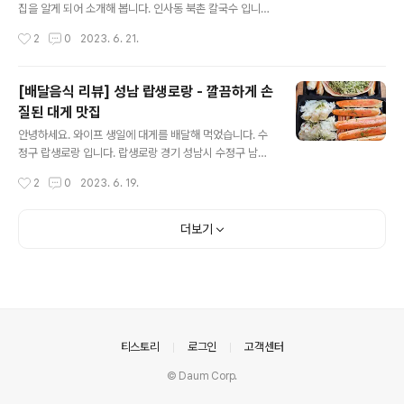
나옵니다. 저는 토닉워터에 레몬 넣어서 잘 먹고 왔습니다.
집을 알게 되어 소개해 봅니다. 인사동 북촌 칼국수 입니다.
꼬들살 삼겹살 항정살 시켜봤는데요. 꼬들살은 이름 그대
북촌칼국수 서울 종로구 인사동길 50 https://naver.m
작성시간
2
0
2023. 6. 21.
로 정말 쫄깃합니다...
e/xxA2bNWO 네이버 지도북촌칼국수map.naver.co
m 메뉴는 칼국수 집에 있을만한 메뉴가 다 있습니다. 저희
는 칼국수집의 기본 메뉴인 칼국수와 만두를 주문 하였습
[배달음식 리뷰] 성남 랍생로랑 - 깔끔하게 손
니다. 칼국수보다 더 맛있게 먹었던 만두 입니다. 진짜 맛있
질된 대게 맛집
게 먹었어요. 저는 다음에 오면 칼국수 말고 만두로만 식사
글 내용
를 하고 싶을 정도로 만두가 맛있었어요. 아삭아삭한 식감
안녕하세요. 와이프 생일에 대게를 배달해 먹었습니다. 수
이 다른 만두와 차별점 입니다. 만두가 맛있다고 칼국수가
정구 랍생로랑 입니다. 랍생로랑 경기 성남시 수정구 남문
별로인건 아니었습니다. 평타 이상의 칼국수 였어요. 아이
로35번길 1 https://naver.me/G6yjLjMB 네이버 지도
작성시간
2
0
2023. 6. 19.
랑 같이 먹어서 하나는 매운거 완전히 빼달라고 했는데요.
랍생로랑map.naver.com 대게가 정말 깔끔하게 손질되
양념이 조금 빠져도 ..
어 옵니다. 먹기가 정말 편했어요. 배달 대게하 많이 기대하
지 않았는데 생각 이상으로 맛있었습니다. 차갑거나 물기
더보기
가 너무 많지도 않았고 살이 꽉 차있었어요. 손질도 잘 되있
어서 크게 노력 없이 맛있게 먹었습니다. 서비스로 온 새우
와 딱지 안에 든 볶음밥도 맛있게 잘 먹었어요. 배달로 간편
히 드시고 싶으신 분들께 추천 드립니다.
의안내
티스토리
로그인
고객센터
© Daum Corp.