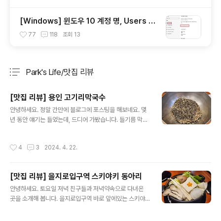
[Windows] 윈도우 10 계정 명, Users 폴
더 한글에서 영어로 변경
77
118
조회
13
Park's Life/맛집 리뷰
분류 전체보기
주요 글 목록
[맛집 리뷰] 용인 고기리막국수
글 내용
안녕하세요. 정말 간만에 블로그에 포스팅을 해보네요. 몇
년 동안 얘기는 들었는데, 드디어 가봤습니다. 들기름 막국
수로 유명한, 고기리 막국수 입니다. 고기리막국수 경기 용
인시 수지구 이종무로 157 https://naver.me/IFFduZY
작성시간
4
3
2024. 4. 22.
a 네이버 지도 고기리막국수 map.naver.com 일요일 저
녁때 갔는데 사람이 정말 많았습니다. 대기가 1시간이라고
안내가 되었는데, 45분 정도 기다렸던 것 같아요. 날씨도
[맛집 리뷰] 을지로입구역 스키야키 동아리
좋았고, 대기 할 수 있는 장소도 넓어서 편하게 기다렸습니
글 내용
다. 고기리막국수는 얘기만 들었고, 직접 찾아보지는 않아
안녕하세요. 토요일 저녁 친구들과 저녁약속으로 다녀온
서... 상상만 하고 있었습니다. 행주산성 국수집 처럼 옛날
곳을 소개해 봅니다. 을지로입구역 바로 앞에있는 스키야
한옥 고쳐서 식당을 하는... 그런 느낌인 줄 았았는데... 한옥
키 동아리 입니다. 스키야키 동아리 을지로입구역점 서울
은 한옥인데, 정말 고급 한옥 느낌 입니다. 생각 했..
중구 남대문로 114-1 https://naver.me/5lCkDwJm 네