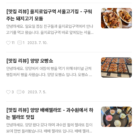
성남대로331번길 11-3 https://naver.me/I5cTP3Pd
네이버 지도 남북양꼬치 map.naver.com 양꼬치 외에도
[맛집 리뷰] 을지로입구역 서울고기집 - 구워
여러 요리를 팔고 있습니다. 먼저 꿔바로우 입니다. 정자동
주는 돼지고기 모둠
웬만한 중국집보다 맛있게 합니다. 튀기기를 정말 잘 튀겼
글 내용
어요. 소스도 너무 과하지 않은게 좋습니다. 사진을 찍은 것
안녕하세요. 일요일 점심 친구들과 을지로입구역에서 만나
같은데....... 왜인지 모르게 없지만... 어향가지와 향라새우
고기를 먹고 왔습니다. 을지로입구역 바로 앞에있는 서울
도 시켰는데 정말 맛있었습니다. 향라새우란 요리는 엄청
고기집 입니다. 서울고기집 서울 중구 남대문로9길 12 htt
작성시간
11
1
2023. 7. 10.
매워보이는 비쥬얼이었는데, 전혀 맵지 않고 정말 맛있었
ps://naver.me/5AfpN0lk 네이버 지도 서울고기집 ma
어..
p.naver.com 이것저것 다 먹어보고 싶어 돼지 모둠만 주
문 했습니다. 처음부터 끝까지 다 구워주신다고 하네요. 반
[맛집 리뷰] 양양 오빵쇼
찬이 몇 종류 되진 않지만, 전부 다 맛있습니다. 김치는 그
글 내용
안녕하세요. 양양에서 아침에 빵을 먹기 위해 터미널 근처
냥먹어도 구워먹어도 딱 좋은 김치에요. 자리에서 구워주
빵집에서 빵을 사왔습니다. 양양 오빵쇼 입니다. 오빵쇼 강
시는것도 있고, 구워서 가져다 주시는 것도 있어요. 저는 웬
원 양양군 양양읍 남문3길 11-5 https://naver.me/59N
만하면 직접 굽는걸 선호하는데, 여긴 사장님께서 워낙 잘
oTgMa 네이버 지도오빵쇼map.naver.com 페스츄리
구워주셔서 아주 맛있게 잘 먹었습니다. 특히 지방부분 있
작성시간
3
0
2023. 7. 5.
류와 식빵류가 메인 입니다. 이것저것 사봤는데 전체적으
는데는 얇게해서 바싹 구워주셔서 아주 맛있게 먹었어요.
로 다 맛있더라구요. 주말에도 오픈한다 하니 자주 이용 할
정말 부위별로 ..
것 같습니다.
[맛집 리뷰] 양양 배배젤라또 - 과수원에서 하
는 젤라또 맛집
글 내용
안녕하세요. 양양 왔다 갔다 하며 과수원 옆에 젤라또 집이
보여 한번 들러봤습니다. 배배 젤라또 입니다. 배배 젤라또
강원 양양군 양양읍 안산1길 41 https://naver.me/5JQ