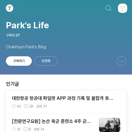
검색하기
티스토리
Park's Life
구독자
37
Chanhyun Park's Blog
구독하기
방명록
신고하기 레이어
열기
인기글
대한항공 항공대 파일럿 APP 과정 기록 및 불합격 후기
(인적성, 건강검진 등)
42
28
조회
31
[전문연구요원] 논산 육군 훈련소 4주 군사
훈련 0. 프롤로그
10
8
조회
14