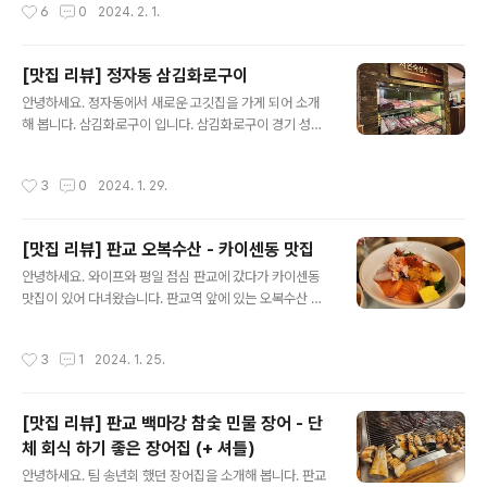
작성시간
6
0
2024. 2. 1.
이버 지도스키야키 동아리 을지로입구역점map.naver.c
om 1인 1냄비로, 자리마다 인덕션이 있습니다. 기본 스키
야키 메뉴가 있고, (밥이 포함 되어 있어요) 우동 사리가 추
[맛집 리뷰] 정자동 삼김화로구이
가된 메뉴도 있어 우동 사리 까지 추가 했습니다. 개인 냄비
글 내용
에 정말 푸짐하게 담겨 나옵니다. 버섯, 두부, 야채 등 종류
안녕하세요. 정자동에서 새로운 고깃집을 가게 되어 소개
가 다양합니다. 고기는 따로 나오구요. 밥과 우동사리도 따
해 봅니다. 삼김화로구이 입니다. 삼김화로구이 경기 성남
로 나오네요. 인덕션에서 금방 끓더라구요. 버섯 같은것 건
시 분당구 느티로 16 https://naver.me/GbcFWENq
져 먹다 고기를 익혀먹고, 국물에 사리와 밥도 말아 먹습니
네이버 지도삼김화로구이map.naver.com 금요일 늦은
작성시간
3
0
2024. 1. 29.
다. 국..
저녁이라 웨이팅이 없을 줄 알았는데, 20분은 기다린 것
같습니다...ㅜㅜ 딸아이가 양념 돼지가 먹고싶다 하여 돼지
고기 위주로 시켰습니다. 모둠에 양념을 추가 했어요. 고기
[맛집 리뷰] 판교 오복수산 - 카이센동 맛집
가 전체적으로 상태가 좋아 맛있게 잘 먹었습니다. 양념도
글 내용
너무 달지도 짜지도 않아 맛있게 잘 먹었어요. 양념은 타서
안녕하세요. 와이프와 평일 점심 판교에 갔다가 카이센동
그런지 직접 구워주시고, 삼겹살, 목살 등 생고기는 직접 구
맛집이 있어 다녀왔습니다. 판교역 앞에 있는 오복수산 입
워먹었습니다. 맛도 맛이지만, 고깃집인데 정말 깔끔해서
니다. 캐치테이블 앱으로 예약도 가능했습니다. 오복수산
기분 좋게 먹고 왔습니다.
판교점 경기 성남시 분당구 분당내곡로 131 https://nave
작성시간
3
1
2024. 1. 25.
r.me/F1MxlFhs 네이버 지도오복수산 판교점map.nave
r.com 메뉴 구성이 다양한데, 저희는 이것 저것 다 먹어보
고 싶어서 이것 저것 다 있는 메뉴를 시켜봤습니다. 두 메뉴
[맛집 리뷰] 판교 백마강 참숯 민물 장어 - 단
모두 올라가 있는 재료가 다 신선했고, 전혀 비리지도 않았
체 회식 하기 좋은 장어집 (+ 셔틀)
습니다. 달큰한 맛 까지 나서 맛있게 잘 먹었습니다. 괜히
글 내용
웨이팅이 긴게 아니더라구요. 가격이 착하진 않지만, 맛이
안녕하세요. 팀 송년회 했던 장어집을 소개해 봅니다. 판교