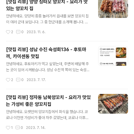
[맛집 리뷰] 양양 칭따오 양꼬치 - 요리가 맛
만 살짝 직어먹는데도 정말 맛있습니다. 가지를 싫어했던
있는 양꼬치 집
사람이라도 한번 쯤은 먹어봐도 좋을 맛 입니다. 보통 중국
글 내용
집 가지 튀김 요리는 소스에 푹 적셔 먹는 맛이 있는데, 여
안녕하세요. 양양에 종종 놀러가서 읍내를 보면 양꼬치 집
긴 튀김 자체로도 맛있습니다. 다음은 덴부라 입니다. 소스
이 여러 군데 보입니다. 그 중 한군데를 소개해 봅니다. 양
없는 탕수육이라 생각 하시면 됩니다. (고기 튀김이에요...)
양 버스 터미널 근처 칭따오 양꼬치 입니다. 길거리에 있는
작성시간
2
0
2023. 11. 6.
이것도 ..
작은 가게에요. 터미널 근처라 차가 없어도 충분히 갈 수 있
습니다. 정말 기본적인 반찬 입니다. 생마늘이 반찬으로 나
와 꼬치에 끼워서 구워먹을 수도 있습니다. 먼저 메인인 양
[맛집 리뷰] 성남 수진 숙성회136 - 후토마
꼬치 입니다. 크기도 두툼하고 냄새도 전혀 나지 않습니다.
끼, 카이센동 맛집
양념도 너무 과하지 않아서 좋더라구요. 요리도 시켜 봤습
글 내용
니다. 양꼬치집 가면 거의 세트로 시켜먹는 꿔바로우 입니
안녕하세요. 후토마키가 먹고 싶었는데, 주변에 배달해 주
다. 기대를 크게 하지 않았는데, 정말 맛있었습니다. 튀김과
는 곳이 있어 시켜봤습니다. 성남 수진역 쪽에 있는 숙성회
소스 모두 너무 맛있었어요. 특이하게 파채가 올라가는데,
136 입니다. 136의 의미는 1도 온도에서 36시간 숙성 했
작성시간
2
0
2023. 7. 17.
느끼함을 잘 잡아주었습니다. 정말 맛있게 잘 먹었어요. 이
다는 뜻 이라고 합니다. 숙성회 136 수진점 경기 성남시 중
건 서비스로 주신 만..
원구 광명로142번길 3 https://naver.me/F4tHSlW3
네이버 지도 숙성회 136 수진점 map.naver.com 배민
[맛집 리뷰] 정자동 남북양꼬치 - 요리가 맛있
에서 시키니 금방 배달해 줍니다. 기본 반찬은 장국에 락교,
는 가성비 좋은 양꼬치집
생강초절임, 그리고 특이하게 연근이 있네요. 반찬그릇에
글 내용
빈 곳은 간장 종지인 것 같습니다. 그리고 계란장이 카이센
안녕하세요. 오랫만에 양꼬치집에서 회식을 했습니다. 코
동에 같이 왔습니다. 계란만 먹어도 되고, 밥에 비벼 먹어도
로나 이전엔 가성비가 좋아 자주 갔었는데, 코로나 이후로
된다고 합니다. 먼저 카이센동의 회가 정말 신선합니다. 크
한 번도 안가다 엄청 오랫만에 갔습니다. 정자역 바로 앞에
작성시간
1
0
2023. 7. 14.
기도 적당 하고, 생선회 뿐만 아니라 전복, 단새우..
있는 남북 양꼬치 입니다. 남북양꼬치 경기 성남시 분당구