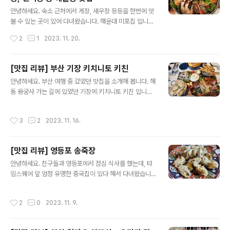
드실 수 있습니다. 가족들과 여러명이 가서 이것 저것 시켜
글 내용
봤는데요. 제가 추천드리는건 항정 백반 입니다. 항정살로
안녕하세요. 숙소 근처에서 게장, 새우장 등등을 한번에 맛
돼지국밥 하는데가 많지는 않은것 같아요. 수변 최고 돼지
볼 수 있는 곳이 있어 다녀왔습니다. 해운대 미포집 입니다.
국밥에 오시면 항정살이 들어간 메뉴로 드시는걸 추천 드
https://naver.me/501JhVCf 미포집 해운대본점 : 네이
작성시간
2
1
2023. 11. 20.
립니다. 살코기만 있는건 좀 퍽퍽하더라구요. 그리고 전체
버 방문자리뷰 5,143 · 블로그리뷰 1,369 m.place.na
적으..
ver.com 여기도 테이블링 예약이 된 것 같아요. 대기시간
이 무지 기니까 예약 꼭 미리 해놓고 가세요. 메인은 해물장
[맛집 리뷰] 부산 기장 키치니토 키친
정식 입니다. 이거랑 아이가 먹을 갈비 솥밥을 시켰어요. 반
글 내용
안녕하세요. 부산 여행 중 갔었던 맛집을 소개해 봅니다. 해
찬이 8종류나 따로 나오는데, 전부 맛있습니다. 장만 먹다
동 용궁사 가는 길에 있었던 기장에 키치니토 키친 입니다.
보면 조금 질릴 수 있는데, 반찬들 덕분에 끝까지 맛있게 먹
키치니토 키친 부산 기장군 기장읍 동부산관광7로 17 htt
었어요. 메인인 해물장 정식 입니다. 게장, 새우장, 연어장
ps://naver.me/5SaQ3SNw 네이버 지도 키치니토 키
등등등... 온갖 종류를 한번에 먹을 수 있습니다. 가운데 계
작성시간
3
2
2023. 11. 16.
친 map.naver.com 테이블링에서 원격 줄서기가 가능한
란 노른자는 날치알과 섞어 소스..
곳 이에요. 대기 시간이 30분이 넘을 만큼 인기도 많은 곳
이었습니다. 미리 테이블링으로 원격 줄서기 하면 대기시
[맛집 리뷰] 영등포 송죽장
간을 확 줄이실 수 있을 것 같아요. 브런치 메뉴들도 많고,
글 내용
처음 보는 메뉴들도 있습니다. 어른 다섯에 어린이 한명, 인
안녕하세요. 친구들과 영등포에서 점심 식사를 했는데, 타
원은 많아 이것 저것 다 시켜봤습니다. 요건 이것 저것 다
임스퀘어 앞 엄청 유명한 중국집이 있다 해서 다녀왔습니
나오는 플래터 메뉴 입니다. 브런치에 있어야 할 샐러드, 고
다. 송죽장 입니다. 송죽장 서울 영등포구 문래로 203 htt
기, 빵 등등 골고루 다 있는 메뉴에요. 양이 꽤 많으니 ..
ps://naver.me/5nP40Rsm 네이버 지도송죽장map.n
작성시간
2
0
2023. 11. 9.
aver.com 오래된 중국집 느낌이 확 드는 메뉴판 입니다.
덴부라가 있어서 기대가 됩니다. 송죽장에 오면 꼭 먹어야
한다는 가지튀김을 시켜봤습니다. 별도의 소스 없이 소금