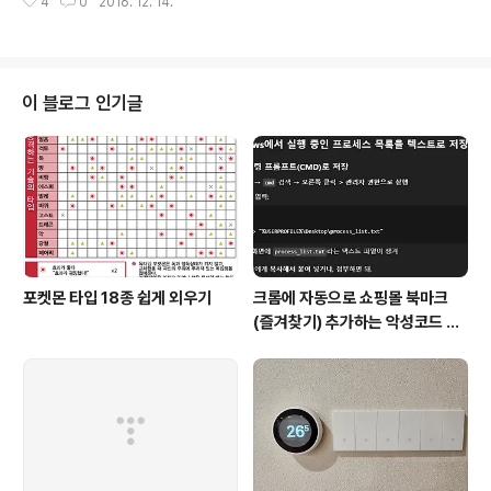
4
0
2016. 12. 14.
리허설 사진 촬영 후기 입니다. 사진촬영은 2016년 9월 2
록 하겠..
6일 월요일 이었고, 계약/상담 시 스튜디오 촬영과 야외촬
영을 함께 하기로 하였습니다. 야외촬영은 갈대가 많았으
면 좋겠다는 와이프의 의견에 따라 대부도에서 하기로 하
였습니다. 새벽에 일어나 메이크업을 마치고, 마포 근처의
이 블로그 인기글
스튜디오로 찾아갔습니다. 스튜디오에서 2시간정도 촬영
을 하고 대부도로 가서 야외 촬영을 진행하였습니다. 대부
도에서 촬영을 마치니 오후 6시 정도 되었습니다. 두분의
부부 작가님들께서 편안한 분위기를 만들어주셔서 즐겁게
촬영할 수 있었습니..
포켓몬 타입 18종 쉽게 외우기
크롬에 자동으로 쇼핑몰 북마크
(즐겨찾기) 추가하는 악성코드 삭
제 후기 Feat. Chat GPT (tab
servicepack)