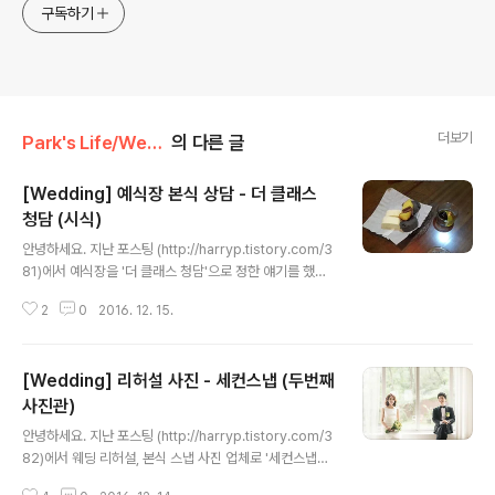
구독하기
더보기
Park's Life/Wedding
의 다른 글
[Wedding] 예식장 본식 상담 - 더 클래스
청담 (시식)
글 내용
안녕하세요. 지난 포스팅 (http://harryp.tistory.com/3
81)에서 예식장을 '더 클래스 청담'으로 정한 얘기를 했었
습니다. 이번 포스팅에서는 예식 한달 전 더클래스청담에
2
0
2016. 12. 15.
방문하여 본식 상담 및 음식 시식을 한 얘기를 해보겠습니
다. 본식 상담은 본식 약 한달 전에 하였습니다. 퇴근 후 방
문하여 진행하였구요. 플라워 실장님과 데코레이션 상담을
[Wedding] 리허설 사진 - 세컨스냅 (두번째
먼저 하였고, 그 이후에 본식 진행과 관련된 여러 사항을 결
정하였습니다. 상담 이후에는 식사 시식을 했습니다. 저희
사진관)
글 내용
는 식사 부페+BBQ로 결정 하였는데, 시식은 양식 코스로
안녕하세요. 지난 포스팅 (http://harryp.tistory.com/3
했을 때의 식사로 하게 됩니다. 시식 후 자리 배치를 위해
82)에서 웨딩 리허설, 본식 스냅 사진 업체로 '세컨스냅
식장을 한번 둘러보았습니다. 자세한 후기는 이후 포스팅
(두번째 사진관)' 계약 얘기를 했었습니다. 이번 포스팅은
에서 하도록 하고, 이 날 촬영한 사진으로 포스팅을 마치도