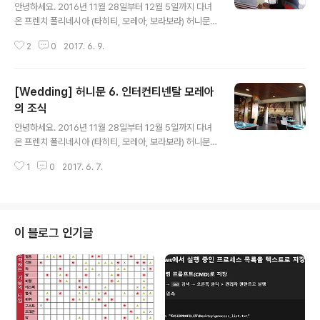
안녕하세요. 2016년 11월 28일부터 12월 5일까지 다녀
온 프렌치 폴리네시아 (타히티, 모레아, 보라보라) 허니문
과 관련된 포스팅 입니다. 모레아에서의 둘째날 일정은 아
2
0
2017. 6. 9.
침부터 오후까지 3번의 스쿠버 다이빙 입니다. 기본적인
펀다이빙 스케쥴인 오전 2번, 오후 1번의 다이빙 스케쥴 입
니다. 다이빙 예약은 출국 전 미리 해서 10% 할인을 받았
[Wedding] 허니문 6. 인터컨티넨탈 모레아
습니다. (자세한 내용은 이전 포스팅을 참조해주세요. htt
p://harryp.tistory.com/436) 전날 샵에 직접 가서 예
의 조식
글 내용
약해도 가능하다고 합니다. 운 좋게도 저희가 묵었던 인터
안녕하세요. 2016년 11월 28일부터 12월 5일까지 다녀
컨티넨탈 리조트에 Top Dive 센터가 있습니다. Top Div
온 프렌치 폴리네시아 (타히티, 모레아, 보라보라) 허니문
e는 타히티 전역에 있는 스쿠버다이빙 프렌차이즈(?).. 체
과 관련된 포스팅 입니다. 모레아에서의 둘째날 아침이 되
인점(?) 인데, 대부분 인터컨티넨탈에 샵을 두고 있는..
1
0
2017. 6. 7.
었습니다. 패키지에 호텔 조식이 포함 되어 있어, 조식 부페
를 먹을 수 있는 Fare Nui로 갔습니다. 스쿠버 다이빙을
하러 가야되서 거의 오픈시간 맞춰 나왔더니 한산합니다.
타히티는 프랑스령이라 그런지 맛있는 빵이 많습니다. 바
게트나 크라상은 물론, 다른 빵들도 굳이 잼이나 버터를 바
이 블로그 인기글
르지 않고도 맛있게 먹을 수 있었습니다. 쥬스 종류도 다양
하게 있습니다. 저는 그레이프 푸르트 쥬스가 맛나더라구
요. 시리얼은 기본적인 시리얼만. 잼도 다양하게 있습니다.
하지만 빵만 먹어도 맛있어서 잼을 받지는 않았네요..ㅎㅎ
햄이나 샐러드는 기본적인..