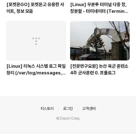
[포켓몬GO] 포켓몬고 유용한 사
[Linux] 우분투 터미널 다중 창,
이트, 정보 모음
창분할 - 터미네이터 (Terminat
or)
[Linux] 리눅스 시스템 로그 파일
[전문연구요원] 논산 육군 훈련소
정리 (/var/log/messages, s
4주 군사훈련 0. 프롤로그
ecure, maillog, cron, boot.
log 등)
의안내
티스토리
로그인
고객센터
© Daum Corp.