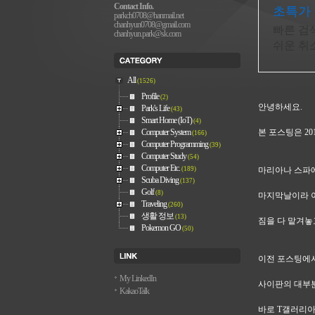
Contact Info.
초특가 
parkch0708@hanmail.net
chanhyun0708@gmail.com
빠른 검
chanhyun.park@sk.com
쉬운 취
All
(1526)
Profile
(2)
안녕하세요.
Park's Life
(43)
Smart Home (IoT)
(4)
본 포스팅은 20
Computer System
(166)
Computer Programming
(39)
Computer Study
(54)
Computer Etc.
(189)
마리아나 스파에
Scuba Diving
(137)
Golf
(8)
마지막날이라 이
Traveling
(260)
생활 정보
(13)
짐을 다 맡겨놓
Pokemon GO
(50)
이전 포스팅에서
My LinkedIn
사이판의 대부분
KakaoTalk
바로 T갤러리아