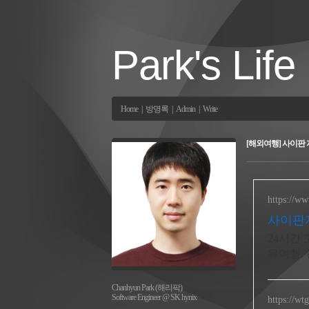
Park's Life
Home
|
방명록
|
Admin
|
Write
[해외여행] 사이판 자
https://ww
사이판
24시간
유여행.
요.
Chanhyun Park (해리팍)
Software Engineer @ SK hynix
https://wt