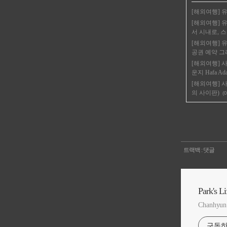
[해외여행] 유
[해외여행] 
서 시내로, 
[해외여행] 
공권 예약 그
[해외여행] 사
운지 Hafa Ada
[해외여행] 
의 사이판)
(0
트랙백
:
댓글
Park's Li
Chanhyun 
구독