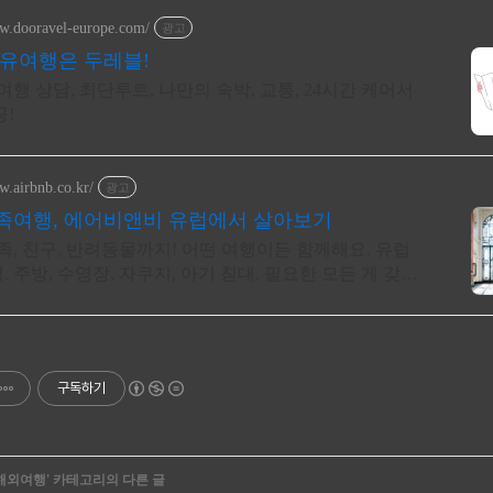
ww.dooravel-europe.com/
광고
자유여행은 두레블!
춤여행 상담, 최단루트, 나만의 숙박, 교통, 24시간 케어서
공!
w.airbnb.co.kr/
광고
족여행, 에어비앤비 유럽에서 살아보기
가족, 친구, 반려동물까지! 어떤 여행이든 함께해요. 유럽
 주방, 수영장, 자쿠지, 아기 침대. 필요한 모든 게 갖춰
를 예약하세요.
구독하기
해외여행
' 카테고리의 다른 글