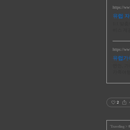
https://w
유럽 
1:1 맞
비스 제
https://ww
유럽가
연인, 
가족여행.
진 숙소
2
'
Traveling
>