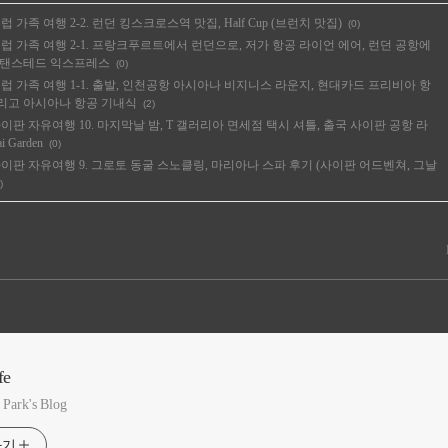
럽 가족 여행 2-2. 런던 킹스크로스역 맛집, Half Cup (브런치 맛집)
(0)
유럽 가족 여행 2-1. 프랑크푸르트에서 런던으로, 저가 항공 라이언 에어, 런던 공항에
스탠스테드 익스프레스
(0)
유럽 가족 여행 1-1. 출발, 인천공항 아시아나 비지니스 라운지, 현대카드 프리비아 항
리고 아시아나 항공 기내식
(2)
이판 자유여행 10. 마지막날 밤, T 갤러리아 면세점 택시 셔틀, 출국 사이판 공항 라
i Garden
(0)
사이판 자유여행 9. 그로토 동굴 스노클링, 마리아나 스파 후기 (사이판 어드벤쳐, 그날
)
fe
Park's Blog
하기