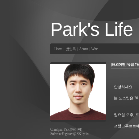
Park's Life
Home
|
방명록
|
Admin
|
Write
[해외여행] 유럽 가족 
안녕하세요.
본 포스팅은 20
일요일 오후, 
프랑크푸르트에 
Chanhyun Park (해리팍)
Software Engineer @ SK hynix