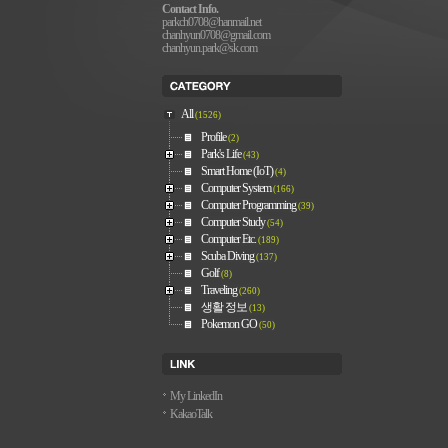
Contact Info.
parkch0708@hanmail.net
chanhyun0708@gmail.com
chanhyun.park@sk.com
All
(1526)
Profile
(2)
Park's Life
(43)
Smart Home (IoT)
(4)
Computer System
(166)
Computer Programming
(39)
Computer Study
(54)
Computer Etc.
(189)
Scuba Diving
(137)
Golf
(8)
Traveling
(260)
생활 정보
(13)
Pokemon GO
(50)
My LinkedIn
KakaoTalk