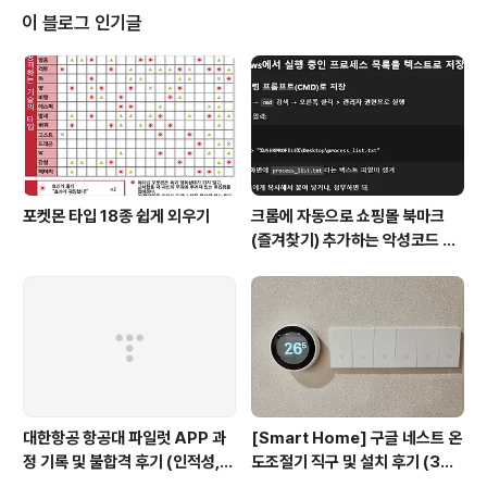
aoj 네이버 지도 헌혈카페 미금점 map.naver.com 주차
이 블로그 인기글
가 된다고 해서 차를 가져갔는데, 주차장이 좀 복잡해요 ㅜ
ㅜ 다음엔 그냥 걸어갔다 와야겠어요. 운영시간 참고하시
구요. 한마음 혈액원은 별도 기념품이 있네요. 한마음 혈액
원에서만 100번 도전 해봐야겠네요. 기념품이 2년 전 보
다 많이 ..
포켓몬 타입 18종 쉽게 외우기
크롬에 자동으로 쇼핑몰 북마크
(즐겨찾기) 추가하는 악성코드 삭
제 후기 Feat. Chat GPT (tab
servicepack)
대한항공 항공대 파일럿 APP 과
[Smart Home] 구글 네스트 온
정 기록 및 불합격 후기 (인적성,
도조절기 직구 및 설치 후기 (3세
건강검진 등)
대, 보급형)