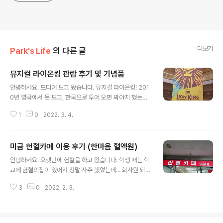
더보기
Park's Life
의 다른 글
뮤지컬 라이온킹 관람 후기 및 기념품
글 내용
안녕하세요. 드디어 보고 왔습니다. 뮤지컬 라이온킹! 201
0년 영국에서 못 보고, 한국으로 투어 오면 봐야지 했는데
12년만에 보게 되네요. 예술의전당에서 하는걸 보고 왔습
1
0
2022. 3. 4.
니다. 예술의전당 서울 서초구 남부순환로 2406 http://n
aver.me/5Zw98UO9 네이버 지도 예술의전당 map.n
aver.com 디즈니 라이온킹이랑 내용은 완전 똑같았어요.
미금 헌혈카페 이용 후기 (한마음 혈액원)
(근데 저는 애니를 처음부터 끝까지 다 보진 않아서... 스포
글 내용
방지가 됐었죠...) 일단 노래가 정말 좋았구요. 동물을 어떻
안녕하세요. 오랫만에 헌혈을 하고 왔습니다. 학생 때는 학
게 표현할 까 궁금했는데... 어떤 부분은 웃기게 표현된 것
교에 헌혈의집이 있어서 정말 자주 했었는데... 회사원 되고
도 있었고.. 기린 같은건 '저걸 한다고?' 느낌이 강했습니다.
나서는 주변에 헌혈할 곳도 없고, 피곤한 것 같기도 해서 자
한국 특화된 대사가 꽤 있어서 재밌게 보고 왔어요. (스포가
3
0
2022. 2. 3.
주 하지를 못했어요..ㅜㅜ 코로나라 헌혈 양이 줄어들었다
될 수 있으니 따로 적진 않을게요...ㅎ) ..
는 얘기를 듣고 오랫만에 헌혈을 해봤습니다. 미금역에 있
는 한마음혈액원 헌혈카페에 다녀왔어요. 헌혈카페 미금점
경기 성남시 분당구 돌마로 73 http://naver.me/GzuYl