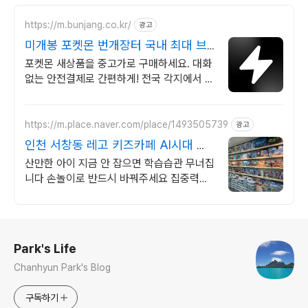
https://m.bunjang.co.kr/
광고
미개봉 포켓몬 번개장터 국내 최대 브
랜드 중고거래
포켓몬 새상품을 중고가로 구매하세요. 대화
없는 안전결제로 간편하게! 전국 각지에서 올
라오는 전국구 최다 상품 매일 10만 개 이상
의 신규 상품 업로드
https://m.place.naver.com/place/1493505739
광고
인천 서창동 레고 키즈카페 AI시대 집
중력 창의력 필수
산만한 아이 지금 안 잡으면 학습습관 무너집
니다 손놀이로 반드시 바꿔주세요 집중력과
창의력을 키울 수 있는 키즈카페, 부모님도
업무나 휴식을 취할 수 있어요
로그 정보
Park's Life
Chanhyun Park's Blog
구독하기