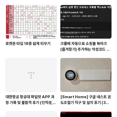
정도 있고, 시간이 맞지 않으면 T갤러리아 까지 택시를 타
고 가시면 무료로 이용이 가능합니다. 택시 비용을 면세점
에서 지불을 해주거든요. 단, 택시에서 내려서 기사분과 면
세점 내에 있는 안내데스크로 함께 들렀다 가셔야 합니다.
기사분과 안내데스크로 가시면 기..
포켓몬 타입 18종 쉽게 외우기
크롬에 자동으로 쇼핑몰 북마크
(즐겨찾기) 추가하는 악성코드 삭
제 후기 Feat. Chat GPT (tab
servicepack)
대한항공 항공대 파일럿 APP 과
[Smart Home] 구글 네스트 온
정 기록 및 불합격 후기 (인적성,
도조절기 직구 및 설치 후기 (3세
건강검진 등)
대, 보급형)