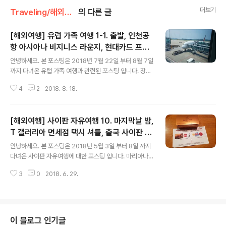
더보기
Traveling/해외여행
의 다른 글
[해외여행] 유럽 가족 여행 1-1. 출발, 인천공
항 아시아나 비지니스 라운지, 현대카드 프리
글 내용
비아 항공권 예약 그리고 아시아나 항공 기내
안녕하세요. 본 포스팅은 2018년 7월 22일 부터 8월 7일
식
까지 다녀온 유럽 가족 여행과 관련된 포스팅 입니다. 장인
어른 환갑 여행 겸, 백수 기간중 시간이 남아 장모님, 장인
4
2
2018. 8. 18.
어른 모시고 유럽여행을 다녀왔습니다. 처이모님댁이 있는
프랑크푸르트를 베이스캠프 삼아 런던과 파리를 다녀왔습
니다. 항공권 예매를 빨리 하지는 못해 할인을 많이 받지는
[해외여행] 사이판 자유여행 10. 마지막날 밤,
못하였지만, 현대 레드카드 혜택 중 하나인 프리비아에서
항공권 예매를 해서 카드 할인을 받을 수 있었습니다. (개인
T 갤러리아 면세점 택시 셔틀, 출국 사이판 공
글 내용
적인 생각으로) 2018년 기준 PP카드로 갈 수 있는 인천
항 라운지 Hafa Adai Garden
안녕하세요. 본 포스팅은 2018년 5월 3일 부터 8일 까지
공항의 라운지 중에서 제일 쉬기 편한 라운지라고 생각되
다녀온 사이판 자유여행에 대한 포스팅 입니다. 마리아나
는 아시아나 비지니스 라운지에 다녀왔습니다. 아시아나
스파에서 씻고 다시 켄싱턴 리조트로 왔습니다. 마지막날
비지니스 라운지가 올 해 부터 PP카드가 있어도 아시아나
3
0
2018. 6. 29.
이라 이미 체크아웃을 해서 쉴 곳은 로비 뿐... 짐을 다 맡겨
항공 탑승객들만 입장을 시..
놓고 가라판으로 향했습니다. 이전 포스팅에서도 말씀 드
렸는데, 사이판의 대부분의 리조트에서 가라판 까지는 공
짜로 갈 수 있습니다. 바로 T갤러리아 면세점 셔틀이나 택
시를 이용하는 거지요. 면세점 셔틀버스는 한시간에 한대
이 블로그 인기글