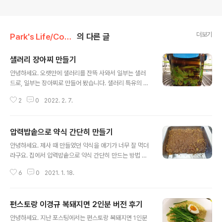
더보기
Park's Life/Cook Book
의 다른 글
샐러리 장아찌 만들기
글 내용
안녕하세요. 오랫만에 샐러리를 잔뜩 사와서 일부는 샐러
드로, 일부는 장아찌로 만들어 봤습니다. 샐러리 특유의 향
이 장아찌로 만들어 고기랑 먹으면 느끼한걸 깔끔하게 잡
2
0
2022. 2. 7.
아줘서 좋더라구요. 먼저 샐러리가 필요합니다. 정말 거대
하죠?? 장아찌 맛간장 용으론 양조간장, 식초, 설탕, 물이
전부 입니다. 새콤한걸 좋아하시는 분은 2배 식초로 해도
압력밥솥으로 약식 간단히 만들기
좋더라구요. 간장을 식혀야 되니 먼저 만들어 줍니다. 저는
글 내용
물:간장:식초:설탕 비율을 1:1:1:3/4 로 해주었어요. 간장과
안녕하세요. 제사 때 만들었던 약식을 애기가 너무 잘 먹더
식초랑 설탕을 팬에 넣고 데워줍니다. 뜨겁게 할 필요는 없
라구요. 집에서 압력밥솥으로 약식 간단히 만드는 방법 올
고 설탕이 녹을 정도로만 살짝 데워주면 됩니다. 설탕이 다
려봅니다. - 찹쌀 300ml (안불렸을 때 기준) - 흑설탕 10
녹으면 마지막에 찬물을 넣어서 최대한 빨리 식을 수 있게
6
0
2021. 1. 18.
0ml - 진간장 2 숟갈 - 참기름 2~3 숟갈 - 계피가루 - 각
해주었어요. (기다리는걸 못참아서....) 간장이 식을 동안 샐
종 견과류 (잣, 대추, 밤, 무화과, 캐슈넛 등) 위 재료만 있으
러리 손질을..
면 됩니다. 마지막 견과류는 취향에 따라 준비하면 됩니다.
편스토랑 이경규 복돼지면 2인분 버전 후기
찹쌀은 안불렸을 때 기준 300ml 입니다. 한참 불려야되서
글 내용
전날 씻어서 물에 불려놨습니다. 아이가 먹을 거라 물을 조
안녕하세요. 지난 포스팅에서는 편스토랑 복돼지면 1인분