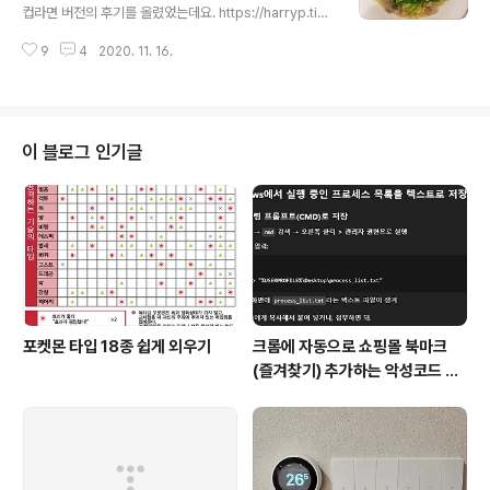
금 많이 넣었는데, 물 양은 이게 최대 입니다. 어른이 먹을
컵라면 버전의 후기를 올렸었는데요. https://harryp.tist
거면 좀 줄이는게 좋을 것 같습니다. 약식 하려고 깐밤은 사
ory.com/971편스토랑 이경규 복돼지면 후기안녕하세요.
왔고... 집에 있던 견과류를 긁어 모아봤습니다. 전통적인
9
4
2020. 11. 16.
요즘 인터넷 커뮤니티에서 핫한 복돼지면을 먹어보고싶
건 잣, 밤, 대추 정도죠. 저는 밤이랑 대..
어... 동네 CU를 뒤져서 겨우 구했습니다. 복돼지면은 펀스
토랑에서 이경규 옹 께서 꼬꼬면의 후속작으로 개발하신
거라고 하harryp.tistory.com 저 포스팅에서는 사리면
때문에 별로였다고 했었습니다. 오늘은 2인분 버전을 끓여
이 블로그 인기글
봤습니다. 포장은 이렇게 되어 있구요. 영양 정보는 이렇습
니다. 조리 방법은 이렇습니다. 재료 준비는 반숙란 껍질 까
서 반으로 자르기 밖에 없네요....ㅎㅎㅎㅎ 구성은 이렇게
되어 있습니다. 면은 1인분 버전과 똑같이 사리면이고, 2개
들어..
포켓몬 타입 18종 쉽게 외우기
크롬에 자동으로 쇼핑몰 북마크
(즐겨찾기) 추가하는 악성코드 삭
제 후기 Feat. Chat GPT (tab
servicepack)