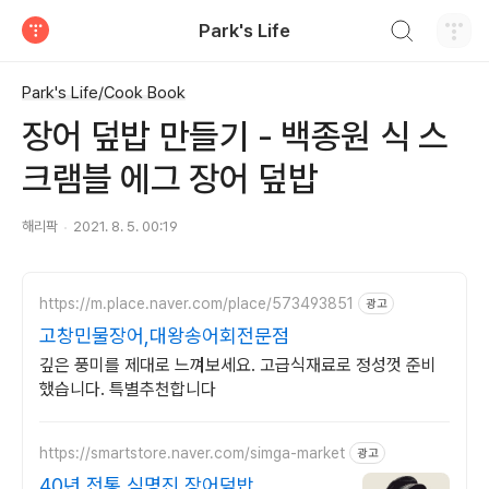
검색하기
Park's Life
티스토리
Park's Life/Cook Book
장어 덮밥 만들기 - 백종원 식 스
크램블 에그 장어 덮밥
해리팍
2021. 8. 5. 00:19
https://m.place.naver.com/place/573493851
광고
고창민물장어,대왕송어회전문점
깊은 풍미를 제대로 느껴보세요. 고급식재료로 정성껏 준비
했습니다. 특별추천합니다
https://smartstore.naver.com/simga-market
광고
40년 전통 심명진 장어덮밥