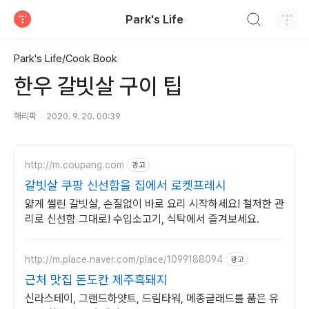
검색하기
Park's Life
티스토리
Park's Life/Cook Book
한우 갈빗살 구이 팁
해리팍
2020. 9. 20. 00:39
http://m.coupang.com
광고
갈빗살 쿠팡 신선함을 집에서 로켓프레시
얇게 썰린 갈빗살, 손질없이 바로 요리 시작하세요! 철저한 관
리로 신선함 그대로! 수입소고기, 식탁에서 즐겨보세요.
http://m.place.naver.com/place/1099188094
광고
근처 맛집 돈도칸 제주흑돼지
신라스테이, 그랜드하얏트, 드림타워, 메종글래드를 품은 유