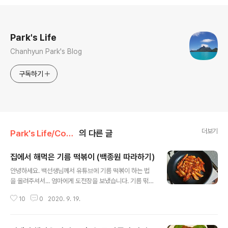
로그 정보
Park's Life
Chanhyun Park's Blog
구독하기
더보기
Park's Life/Cook Book
의 다른 글
집에서 해먹은 기름 떡볶이 (백종원 따라하기)
글 내용
안녕하세요. 백선생님께서 유튜브에 기름 떡볶이 하는 법
을 올려주셔서... 엄마에게 도전장을 보냈습니다. 기름 떢볶
이 누가 누가 잘 만드나! youtu.be/CQZyh-OszCo 저
10
0
2020. 9. 19.
는 떡과 파만 사용 할 겁니다. 양념으론 간장, 설탕, 고춧가
루, 참기름을 사용 합니다. 기름 떡볶이니 식용유도 조금 들
어갑니다. 파는 잘 다져서 준비 합니다. 간장 한 큰술 반, 설