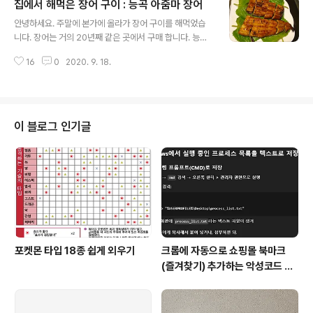
집에서 해먹은 장어 구이 : 능곡 아줌마 장어
탕 한 큰술 반을 다진 파에 넣고 섞어 줍니다. 떡을 넣고 비
글 내용
닐 장갑을 끼고 잘 섞어 줍니다. 양념을 골고루 묻혀줍니다.
안녕하세요. 주말에 본가에 올라가 장어 구이를 해먹었습
고춧가루는 원하는 색이 나올 만큼 넣어 줍니다. 참기름과
니다. 장어는 거의 20년째 같은 곳에서 구매 합니다. 능곡
식용유 까지 한꺼번에 넣어서 다시 조물 조물 해줍니다. 그
에 위치한 능곡아줌마 장어 입니다. 능곡아줌마장어 경기
대로 프라이펜에 깔아 줍니다. 약불로 서서히 익혀줍니다.
16
0
2020. 9. 18.
고양시 덕양구 행신로97번길 4 http://naver.me/GtjG2
기름이 들어 갔기 때문에 파기름과 고추기름 나오는게 느
BQR 네이버 지도 능곡아줌마장어 map.naver.com 도
껴 ..
매로 식당으로도 납품 하신다고 하네요. 여기를 알게된 후
부터 밖에서 장어를 사먹은 기억은 거의 없습니다. 먼저 살
짝 초벌한 장어 입니다. 손질 후 초벌 한 장어를 구매 하였
이 블로그 인기글
습니다. (아주 편합니다.) 아직 핏기가 가시진 않았습니다.
장어를 사면 함께 따라오는 장어 소스 입니다. 바르기 쉽게
그릇에 담아둡니다. 붓으로 발라줄 예정 입니다. 프라이펜
에 쿠킹 호일을 깔고 장어를 껍질이 아래로 가게 올려줍니
다. 약불..
포켓몬 타입 18종 쉽게 외우기
크롬에 자동으로 쇼핑몰 북마크
(즐겨찾기) 추가하는 악성코드 삭
제 후기 Feat. Chat GPT (tab
servicepack)