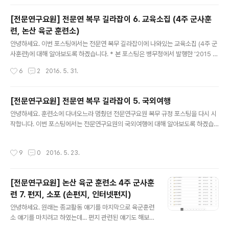
방송통신에 의한 수학이나 박사과정 수학 승인을 받은 경우는 가능합니다. ○ 수학금
지 규정을 위반하는 경우에는 편입취소 될 수 있습니다. 1. 의무복무기간 중에는 수학
[전문연구요원] 전문연 복무 길라잡이 6. 교육소집 (4주 군사훈
할 수 없습니다. ❍ 수학금지 ▸ 전문연구요원은 의무복무기간 중 교육기관에서 수학
련, 논산 육군 훈련소)
불가 ❍ 수학금지 위반처벌 ▸ 위반내용 : 전문연구요원이 수학 신상이동통보 없이 수
글 내용
학 ▸ 위반 시 : 편입취소 또는 연장복무 2.의무..
안녕하세요. 이번 포스팅에서는 전문연 복무 길라잡이에 나와있는 교육소집 (4주 군
사훈련)에 대해 알아보도록 하겠습니다. * 본 포스팅은 병무청에서 발행한 '2015 전
문연구요원 복무 길라잡이'를 참고하여 작성되었습니다. * 변경된 내용이 있을 수 있
작성시간
6
2
2016. 5. 31.
습니다. ○ 전문연구요원은 의무복무기간 중 4주간의 군사교육 소집을 받아야 하며
그 기간은 의무복무기간에 포함됩니다. ○ 교육소집은 지정업체의 생산․제조활동에
지장을 초래하지 않는 범위 내에서 편입 후 6개월 이내에 받게 됩니다. ○ 질병, 가사
[전문연구요원] 전문연 복무 길라잡이 5. 국외여행
사정 등의 사유가 있는 경우에는 교육소집을 연기할 수 있습니다. 1. 편입 후 6개월
글 내용
안녕하세요. 훈련소에 다녀오느라 멈췄던 전문연구요원 복무 규정 포스팅을 다시 시
이내에 군사교육소집을 받습니다. ❍ 대상자 선발은 이렇게 합니다. ▸ 편입한 후 6개
작합니다. 이번 포스팅에서는 전문연구요원의 국외여행에 대해 알아보도록 하겠습
월 이내에 ▸ 지정업체장 또는 의무자의 희망시기를..
니다. * 본 포스팅은 병무청에서 발행한 '2015 전문연구요원 복무 길라잡이'를 참고
하여 작성되었습니다. * 변경된 내용이 있을 수 있습니다. * 실제 국외 여행 허가 방
작성시간
9
0
2016. 5. 23.
법은 http://harryp.tistory.com/230 를 확인해 주세요. * 실제 복무 중 여권 발
급 방법은 http://harryp.tistory.com/233 를 확인해 주세요. ○ 전문연구요원은
의무복무 중 지정업체의 해당분야 업무수행 또는 개인여행 등을 위해 국외여행을 할
[전문연구요원] 논산 육군 훈련소 4주 군사훈
수 있습니다. ○ 의무복무기간 중 국외여행 할 수 있는 기간은 모두 합하여 2년이며
련 7. 편지, 소포 (손편지, 인터넷편지)
6월 이내의 국외..
글 내용
안녕하세요. 원래는 종교활동 얘기를 마지막으로 육군훈련
소 얘기를 마치려고 하였는데... 편지 관련된 얘기도 해보면
좋을 것 같아 한개 더 올려봅니다. 사회에서 훈련병에게 보