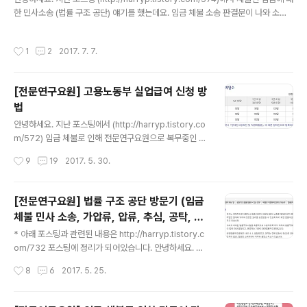
강신청을 할 예정이면 내일 배움 카드 할인이 적용되는지 확인해보시기 바랍니다.
한 민사소송 (법률 구조 공단) 얘기를 했는데요. 임금 체불 소송 판결문이 나와 소액
체당금 신청을 하였습니다. 소액 체당금의 경우 일반 체당금과는 다르게 임금 체불과
관련된 법원 판결문만 있으면 소송이 가능합니다. (일반 체당금은 퇴직 시점 1년 이
작성시간
1
2
2017. 7. 7.
내에 회사가 파산신고 or 회생개시 가 되어야 신청이 가능합니다.) 소액 체당금은 최
대 300만원까지 받을 수 있고, (조만간 400만원까지 올라간다네요~) 소액 체당금
을 받고 추 후에 일반 체당금을 받게 되면 소액 체당금 받은 만큼 빼고 받으셔야 합니
[전문연구요원] 고용노동부 실업급여 신청 방
다. 일반 체당금의 경우 보통 노무사를 끼고 하는 경우가 많고, (수수료가 나오죠...)
법
회사가 파산신고나 ..
글 내용
안녕하세요. 지난 포스팅에서 (http://harryp.tistory.co
m/572) 임금 체불로 인해 전문연구요원으로 복무중인 회
사를 그만 둔 경험담을 다뤄보았습니다. 입금 체불이 2개
작성시간
9
19
2017. 5. 30.
월 이상되서 퇴직하게 될 경우 고용노동부에서 실업급여를
받을 수 있습니다. (다른 사유로는 권고사직이 있습니다.)
이전 회사를 180일 이상 다녀야합니다. 퇴직 후 회사에서
[전문연구요원] 법률 구조 공단 방문기 (임금
고용노동부로 퇴직 신고를 해주면 실업 급여 신청이 가능
체불 민사 소송, 가압류, 압류, 추심, 공탁, 배
합니다. 절차를 간단하게 말씀드리면... 1. 워크넷 구직 신청
글 내용
당)
구직 사이트 접속 (http://www.work.go.kr) -> 로그인
* 아래 포스팅과 관련된 내용은 http://harryp.tistory.c
-> 구직 신청 클릭 -> 이력서 작성 -> 구직 신청 2. 실업급
om/732 포스팅에 정리가 되어있습니다. 안녕하세요. 지
여 관련 온라인 교육 이수 고용보험 사이트 접속 (http://w
난 포스팅에서 (http://harryp.tistory.com/572) 임금
작성시간
8
6
2017. 5. 25.
ww.ei.go.kr) -> 화..
체불로 인해 전문연구요원으로 복무중인 회사를 그만 둔
경험담을 다뤄보았습니다. 이번 포스팅에서는 임금 체불
민사 소송을 위해 법률 구조 공단에 방문한 얘기를 해보겠