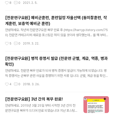
작성시간
8
0
2021. 2. 5.
남겨봅니다. www.yebi-edu.com/main/main.do 예
비군 원격교육 2020년 예비군훈련, 코로나19사태로 미실
시! 자율 참여형 원격교육으로 보완 실시 www.yebi-ed
[전문연구요원] 예비군훈련, 훈련일정 자율선택 (동미참훈련, 작
u.com 예비군 원격 교육은 년차 별, 그리고 생일 별로 나
계훈련, 보충역 예비군 훈련)
누어서 구분 합니다. 위 표를 참고해 주시면 되구요. 사이트
글 내용
에 접속을 해 줍니다. 로그인을 해 줍니다. 현역으로 다녀오
안녕하세요. 작년에 전문연구요원 복무 만료 후 (https://harryp.tistory.com/75
신 분들은 군번을 학번이나 사번처럼 외우셨겠지만... 저 같
0) 전문연 카테고리에 새로운 포스팅은 하지 않을 것이라 생각했는데... 올 해 부터
이 훈련소만 다녀오신 분들은 군번 쓸 일이 없으니 모..
예비군을 가게되어 예비군 관련 글을 올려보게 되었습니다. 훈련소에서도 그렇고, 전
작성시간
5
0
2019. 3. 22.
문연 복무 중에도 전문연 전역 후 예비군을 어떻게 받는지 안내 받은 것은 우편으로
밖에 없어서 직접 알아봤어야 됐습니다. 이번에 예비군 훈련 1년차 동미참훈련 참여
를 했는데, 마지막 날 관련 교육을 받아 정리하여 올려봅니다. 전문연구요원을 비롯
[전문연구요원] 병적 증명서 발급 (전문연 군별, 계급, 역종, 병과
한 병역특례 (산업기능요원 등)로 복무를 마치신 분, 그리고 신검 4급 이라 공익(사회
확인)
복무)로 군 문제를 해결하신 분들은 복무 만료 후 보충역 예비군 신분이 됩니다. (복
글 내용
무를 마쳤는데 이병 계급들...ㅜ..
안녕하세요. 전문연 복무 만료가 되어 병적 증명서 발급이 가능하게 되었습니다. 병
적 증명서는 군복무 관련 사실을 증명하기 위한 서류 입니다. 군별, 계급 등을 확인해
보기 위해 만료 기념으로 발급해보았습니다. 우선 전문연구요원과 관련된 내용은 적
작성시간
4
0
2018. 3. 26.
혀있지 않았습니다. 그리고 전공에 따라 병과 (특기) 가 바뀔 것 같습니다. 저는 컴퓨
터공학 석사 기준으로 적어보겠습니다. * 군별 - 육군 * 계급 - 이병 * 군번 - 훈련소
수료 시 부여 받은 군번 * 역종 - 보충역 * 병과 (특기) - 175103 (정보쳬계운용/정
[전문연구요원] 3년 간의 복무 완료!
비, 전산병) * 전역 구분 (사유) - 복무 만료 이외에 복무 시작/만료 일 등이 포함되어
글 내용
안녕하세요. 2015년 3월 25일 부터 시작한 3년 간의 전
있습니다. 발급은 정부24 에서 가능합니다.
문연구요원 복무가 드디어 만료 되었습니다! 지난 포스팅