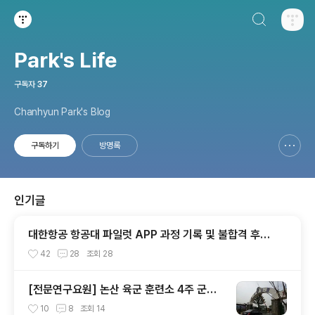
검색하기
티스토리
Park's Life
구독자
37
Chanhyun Park's Blog
구독하기
방명록
신고하기 레이어
열기
인기글
대한항공 항공대 파일럿 APP 과정 기록 및 불합격 후기
(인적성, 건강검진 등)
42
28
조회
28
[전문연구요원] 논산 육군 훈련소 4주 군사
훈련 0. 프롤로그
10
8
조회
14