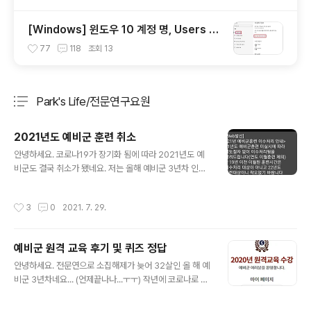
[Windows] 윈도우 10 계정 명, Users 폴
더 한글에서 영어로 변경
77
118
조회
13
Park's Life/전문연구요원
분류 전체보기
주요 글 목록
2021년도 예비군 훈련 취소
글 내용
안녕하세요. 코로나19가 장기화 됨에 따라 2021년도 예
비군도 결국 취소가 됐네요. 저는 올해 예비군 3년차 인데
요. 작년에 이어 올해도 예비군 훈련 없이 수료 처리가 되었
습니다. 제가 사는 동네에서는 문자도 보내주네요. 관련 기
작성시간
3
0
2021. 7. 29.
사 - https://n.news.naver.com/article/001/00125
23598 예비군 훈련 하반기도 취소…180여만 명 훈련받
은 것으로 처리 코로나로 2년 연속 미실시…"주요 연령대
예비군 원격 교육 후기 및 퀴즈 정답
인 30대 미만이 백신 미접종" 온라인 원격교육 희망자에
글 내용
한해 10월부터 가능…예비군 비상근 간부 훈련받아야 (서
안녕하세요. 전문연으로 소집해제가 늦어 32살인 올 해 예
울=연합뉴스) 김귀근 기자 = 상반기에 이 n.news.naver.
비군 3년차네요... (언제끝나나...ㅜㅜ) 작년에 코로나로 예
com (서울=연합뉴스) 김귀근 기자 = 상반기에 이어 하반
비군 훈련이 없는 대신, 온라인으로 원격 교육을 진행한다
기 예비군 소집 훈련도 취소됐고, 훈련 대상자 모..
했는데, 해가 넘어가서 진행이 됐습니다. 원격 교육 후기를