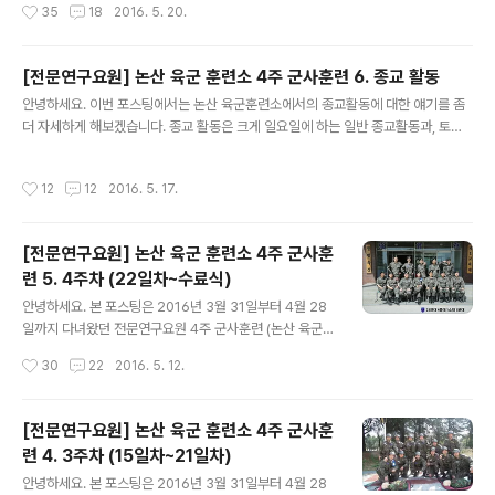
작성시간
35
18
2016. 5. 20.
낼 때와 훈련병이 사회로 보낼 떄 둘다 적어보도록 하겠습
니다. 1. 사회에서 훈련병에게 (사회 -> 육군훈련소) (1) 인
터넷 편지 육군훈련소 홈페이지 (http://www.katc.mil.k
[전문연구요원] 논산 육군 훈련소 4주 군사훈련 6. 종교 활동
r/katc/index.jsp) 를 이용하면 하루 안에 전달이 되는 인
글 내용
안녕하세요. 이번 포스팅에서는 논산 육군훈련소에서의 종교활동에 대한 얘기를 좀
터넷 편지를 이용할 수 있습니다. 훈련소 홈페이지 메인에
더 자세하게 해보겠습니다. 종교 활동은 크게 일요일에 하는 일반 종교활동과, 토요
'편지쓰기' 를 통해서 할 수 있습니다. 모바일로도 가능하다
일에 하는 '입교식' 종교활동이 있습니다. 먼저 일요일에 하는 일반 종교활동 얘기를
고 하네요. 단, 본인인증을 꼭 거쳐야 합니다. 그리고 훈련
먼저 해보겠습니다. 육군훈련소에는 기본적으로 4개의 종교 활동이 있습니다. 천주
병의 입소일, 생년월일, 이름을 알아야 합니다. 인터넷 편지
작성시간
12
12
2016. 5. 17.
교, 불교, 기독교, 원불교 입니다. 일요일에는 총 2번의 종교활동에 참석할 수 있습니
는 게시판 같이 올리면, 행정병이 인쇄해서 일..
다. 오전 (아침 식사 후 ~ 점심 식사 전) 종교 활동은 천, 불, 기, 원 4개 다 갈 수 있고,
저녁 (저녁 식사 후 ~ 저녁 점호 전) 종교 활동에서는 원불교가 빠집니다. 각 시간대
[전문연구요원] 논산 육군 훈련소 4주 군사훈
별, 종교별 하는 것, 부식, 느낀점 등을 간단하게 적어 보겠습니다. 1. 천주교 (1) 오전
련 5. 4주차 (22일차~수료식)
미사를 제대로 봅니다...
글 내용
안녕하세요. 본 포스팅은 2016년 3월 31일부터 4월 28
일까지 다녀왔던 전문연구요원 4주 군사훈련 (논산 육군훈
련소)과 관련된 포스팅 입니다. * 유의 - 현역 (5주 과정)
작성시간
30
22
2016. 5. 12.
이나 의경 (4주 과정)과는 과정이 다를 수 있습니다. 전문
연, 산업기능요원, 사회복무(공익)의 4주 군사훈련이라 생
각하시면 됩니다. 1. 22일차 (16.04.21 목) 약을 먹으니
[전문연구요원] 논산 육군 훈련소 4주 군사훈
열이 내려갔습니다. 떄마침 비가 와서 점호도 실내 점호를
련 4. 3주차 (15일차~21일차)
하고... 최종 정훈 평가를 받았습니다. 정훈 평가란, 실내 정
글 내용
신 교육 때 받았던 내용들이 문제로 나오는 필기 시험입니
안녕하세요. 본 포스팅은 2016년 3월 31일부터 4월 28