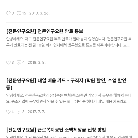
(http://harryp.tistory.com/729) 에서 복무가 만료되
는 전 달 10일 까지 회사에서 병무청에 만료 통보를 해 줘
작성시간
8
15
2018. 3. 26.
야 한다고 말씀을 드렸는데요. 회사에서 만료 통보를 했다
면, 복무를 만료하는 달 1일에 안내 문자 (혹은 카톡)이 날
라옵니다. 그리고 복무가 만료되면 이메일로 병역증이 옵
[전문연구요원] 전문연구요원 만료 통보
니다. 드디어 군필이 되었습니다....ㅜㅜ 지난 3년동안 전문
글 내용
연 생활을 하며 정말 많은 일이 있었고, 제가 경험 한 내용
안녕하세요. 저도 전문연구요원 복무 만료가 얼마 남지 않았습니다. 전문연구요원 복
들을 전부 블로그에 공유하였습니다. 앞으로도 궁금하신
무가 만료되는 전 달 10일 까지 업체에서 병무청으로 통보를 해주어야 합니다. 보통
점 등은 댓글, 카톡, 메일 등을 통해 문의해 주시기 바랍니
업체 담당자가 알아서 해주지만, 업체 담당자의 실수로 누락되는 것을 막기 위해서
다.
복무 대상자도 숙지하고 있다 복무 만료 전달에 귀뜸해주는 것도 좋을 것 같습니다.
작성시간
3
4
2018. 2. 8.
[전문연구요원] 내일 배움 카드 - 구직자 (학원 할인, 수업 할인
등)
글 내용
안녕하세요. 전문연구요원의 상당수는 벤쳐/중소/중견 기업에서 근무를 해야 하는데
요. 중소기업에 근무하면서 얻을 수 있는 좋은 혜택 중 하나가 내일 배움 카드라고 생
각합니다. 내일 배움 카드를 통해 학원 할인을 많이 받을 수 있거든요. 저는 전문연구
작성시간
4
3
2017. 7. 7.
요원 생활을 하며 YBM 할인을 많이 받았습니다. 신청은 내일배움카드 홈페이지 htt
p://www.hrd.go.kr/hrdp/gi/pgibo/PGIBO0100T.do 에서 신청이 가능합니
다. 몇 가지 필요한 서류를 제출하면 바로 발급이 됩니다. 내일 배움 카드를 사용 할
[전문연구요원] 근로복지공단 소액체당금 신청 방법
수 있는 업체가 홈페이지에 전부 뜨지는 않으니... 혹시 학원, 인강 사이트 등에서 수
글 내용
안녕하세요. 지난 포스팅 (http://harryp.tistory.com/574)에서 체불된 임금에 대