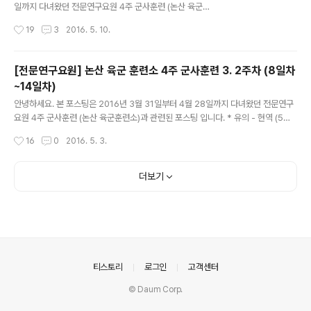
다. 시험 문제는 '신병 훈련 가이드북' 이란 책에 있는 문제
일까지 다녀왔던 전문연구요원 4주 군사훈련 (논산 육군훈
가 문제은행 식으로 그대로 나옵니다. 객관식 10문제와 O/
련소)과 관련된 포스팅 입니다. * 유의 - 현역 (5주 과정)
작성시간
19
3
2016. 5. 10.
X 문제 20문제가 나옵니다. 시험지 타입이 총 5 ..
이나 의경 (4주 과정)과는 과정이 다를 수 있습니다. 전문
연, 산업기능요원, 사회복무(공익)의 4주 군사훈련이라 생
각하시면 됩니다. 1. 15일차 (16.04.14 목) 안개 때문에 아
[전문연구요원] 논산 육군 훈련소 4주 군사훈련 3. 2주차 (8일차
침 뜀걸음을 하지 않았습니다! 몇몇 파워 런닝러들은 아쉬
~14일차)
워하였지만... 대부분의 일반인들은 만족 하였습니다. 오전
글 내용
에는 수류탄 교육을 하였습니다. 교장이 가까워 (훈련소 문
안녕하세요. 본 포스팅은 2016년 3월 31일부터 4월 28일까지 다녀왔던 전문연구
벗어나자마자 바로) 이동 할 때에도 대부분이 열외 없이 이
요원 4주 군사훈련 (논산 육군훈련소)과 관련된 포스팅 입니다. * 유의 - 현역 (5주
동하였습니다. 처음으로 소대 인솔을 할때 마이크를 차고
과정) 이나 의경 (4주 과정)과는 과정이 다를 수 있습니다. 전문연, 산업기능요원, 사
작성시간
16
0
2016. 5. 3.
한 날이기도 했습니다. 오전 교육 중 처음 절반은 멍텅구리
회복무(공익)의 4주 군사훈련이라 생각하시면 됩니다. 1. 8일차 (16.04.07 목) 여자
수..
친구에게 아침에 소포 (편지 5통) 를 받았답니다!ㅎㅎㅎ 서류봉투에 편지 5통을 넣
어서 보내줬는데... 너무 두껍다고 소포로 분류가 됐더군요...ㅎㅎ 이날은 하루 종일
더보기
정신 교육을 하였습니다. 야외 활동은 저녁 먹기 직전에 했던 체력단련이 전부였습니
다. 2. 9일차 (16.04.08 금) 영점 사격 날입니다. 아침부터 정말 바쁘게 움직였습니
다. 매일 하던 ..
의안내
티스토리
로그인
고객센터
© Daum Corp.