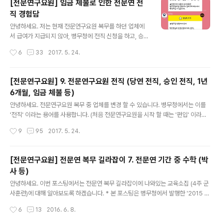
[전문연구요원] 임금 체불로 인한 전문연 전
습니다. 전문연을 시작할 때는 이런 문제로 법률 구조 공단
직 경험담
까지 갈 줄은 상상도 못했었네요...ㅜㅜ 체불된 임금을 전액
글 내용
받기 위해서는 사업주의 의지와 능력이 제일 중요한 것 같
안녕하세요. 저는 현재 전문연구요원 복무를 하던 업체에
습니다. 하지만, 사업주가 체불된 임금을 지급할 의사가 없
서 급여가 지급되지 않아, 병무청에 전직 신청을 하고, 승인
거나, 능력이 안될 경우 차선책으로 선택 해야 하는 것이 민
을 받아 '전직 대기자'가 되었습니다. 승인 전직에 대해서는
작성시간
6
33
2017. 5. 24.
사 소송 입니다. 민사 소송을 위한 법무 대리인을 고..
제 이전 포스팅 (http://harryp.tistory.com/571)을 참
고해주세요. 2015년 3월 25일부터 복무를 시작하였는데,
복무를 시작 한지 1년이 조금 넘어가는 시점 부터 임금이
[전문연구요원] 9. 전문연구요원 전직 (당연 전직, 승인 전직, 1년
하루 이틀 밀리기 시작하였고, 2017년 1월 부터는 급여가
6개월, 임금 체불 등)
'전혀' 나오지 않게 되었습니다. 임금이 3개월 이상 지연된
글 내용
시점인 2017년 3월 말, 고용 노동부에 임금 체불 신고를
안녕하세요. 전문연구요원 복무 중 업체를 변경 할 수 있습니다. 병무청에서는 이를
하였습니다. 신고 후 2주정도 지난 시점인 4월 14일 고용
'전직' 이라는 용어를 사용합니다. (처음 전문연구요원을 시작 할 때는 '편입' 이라는
노동부에 출석하여 진술서를 작성하였고, 4월 25일 '임금
용어를 사용합니다.) 본 포스팅을 포함하여 앞으로도 '전직' 이라는 용어를 사용하겠
작성시간
9
95
2017. 5. 24.
체불 등 사업주 확인서'를 받을 수 있었습니..
습니다. 전문연구요원은 다양한 사유로 전직이 가능합니다. 크게 '당연 전직' 과 '승인
전직' 으로 구분합니다. 이 둘의 큰 차이는 '복무 당사자의 의지' 인 것 같습니다. 전직
은 현재 재직중인 회사나 복무 당사자에게 굉장히 민감한 문제입니다. 꼭 병무청에
[전문연구요원] 전문연 복무 길라잡이 7. 전문연 기간 중 수학 (박
한번 더 확인 후 진행하시기 바랍니다. 제 블로그의 내용을 보고 전직 진행을 하다 발
사 등)
생한 문제에 대해서는 책임을 지지 않음을 밝힙니다. 1. 당연 전직 당연 전직은 전문
글 내용
연구요원 복무 당사자의 의지와 상관..
안녕하세요. 이번 포스팅에서는 전문연 복무 길라잡이에 나와있는 교육소집 (4주 군
사훈련)에 대해 알아보도록 하겠습니다. * 본 포스팅은 병무청에서 발행한 '2015 전
문연구요원 복무 길라잡이'를 참고하여 작성되었습니다. * 변경된 내용이 있을 수 있
작성시간
6
13
2016. 6. 8.
습니다. ○ 전문연구요원은 의무복무기간 중 수학을 할 수 없습니다. 다만, 야간 또는